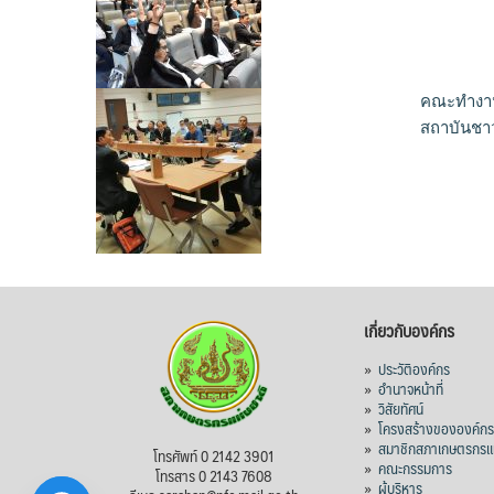
คณะทำงา
สถาบันชาว
เกี่ยวกับองค์กร
»
ประวัติองค์กร
»
อำนาจหน้าที่
»
วิสัยทัศน์
»
โครงสร้างขององค์ก
»
สมาชิกสภาเกษตรกรแห
โทรศัพท์ 0 2142 3901
»
คณะกรรมการ
โทรสาร 0 2143 7608
»
ผู้บริหาร