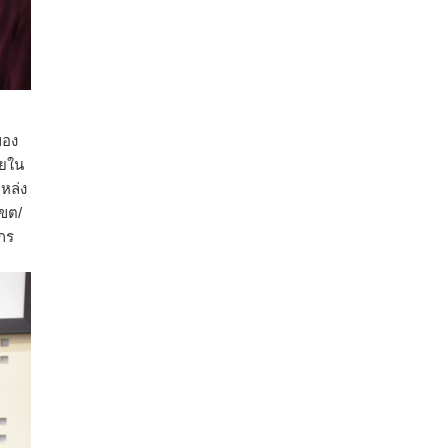
วันขึ้น ๑๕ ค่ำ เดือน ๑๑) ถือว่าเป็นวันสำคัญ
ทางศาสนาพุทธที่สำคัญวันหนึ่งของ
ประเทศไทย โดยมีกำหนดระยะเวลา ๓ เดือน
ในช่วงฤดูฝน ซึ่งวันเข้าพรรษาเป็นวันสำคัญ
ทางพระพุทธศาสนาที่ต่อเนื่องมาจากวัน
อาสาฬหบูชา (วันขึ้น ๑๕ ค่ำ เดือน ๘)
ของ
สาเหตุที่พระพุทธเจ้าได้ทรงอนุญาตให้จำ
ดยใน
พรรษาอยู่ ณ สถานที่ใดสถานที่หนึ่งตลอดระยะ
หล่ง
เวลา 3 เดือนแก่พ
...
See More
เขต/
กร
Video
View on Facebook
·
Share
สภาเกษตรกรแห่งชาติ
1 week ago
นายอนุทิน ชาญวีรกุล นายกรัฐมนตรี นำคณะ
รัฐมนตรีและส่วนราชการ ร่วมเฝ้าทูลละออง
พระบาท สมเด็จพระกนิษฐาธิราชเจ้า กรม