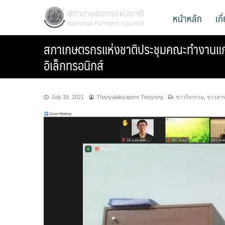
Skip
สภาเกษตรกรแห่งชาติ
หน้าหลัก
เก
National Farmers Council
to
content
สภาเกษตรกรแห่งชาติประชุมคณะทำงานแก้ไ
อิเล็กทรอนิกส์
July 16, 2021
Thanyalaksaporn Tieoyong
ข่าวกิจกรรม
,
ข่าวสา