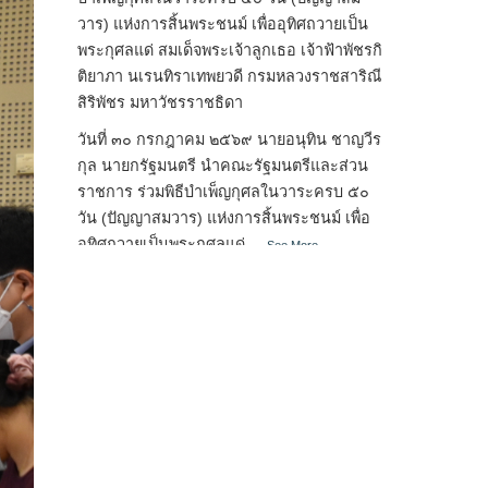
วาร) แห่งการสิ้นพระชนม์ เพื่ออุทิศถวายเป็น
พระกุศลแด่ สมเด็จพระเจ้าลูกเธอ เจ้าฟ้าพัชรกิ
ติยาภา นเรนทิราเทพยวดี กรมหลวงราชสาริณี
สิริพัชร มหาวัชรราชธิดา
วันที่ ๓๐ กรกฎาคม ๒๕๖๙ นายอนุทิน ชาญวีร
กุล นายกรัฐมนตรี นำคณะรัฐมนตรีและส่วน
ราชการ ร่วมพิธีบำเพ็ญกุศลในวาระครบ ๕๐
วัน (ปัญญาสมวาร) แห่งการสิ้นพระชนม์ เพื่อ
อุทิศถวายเป็นพระกุศลแด่
...
See More
Photo
View on Facebook
·
Share
สภาเกษตรกรแห่งชาติ
1 week ago
วันเข้าพรรษา (วันแรม ๑ ค่ำ เดือน ๘) หรือ
เทศกาลเข้าพรรษา (วันแรม ๑ ค่ำ เดือน ๘ ถึง