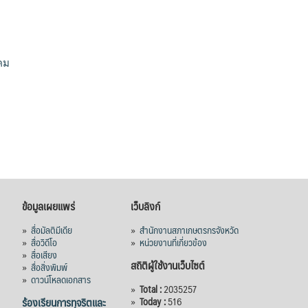
คม
ข้อมูลเผยแพร่
เว็บลิงก์
»
สื่อมัลติมีเดีย
»
สำนักงานสภาเกษตรกรจังหวัด
»
สื่อวิดีโอ
»
หน่วยงานที่เกี่ยวข้อง
»
สื่อเสียง
สถิติผู้ใช้งานเว็บไซต์
»
สื่อสิ่งพิมพ์
»
ดาวน์โหลดเอกสาร
»
Total :
2035257
ร้องเรียนการทุจริตและ
»
Today :
516