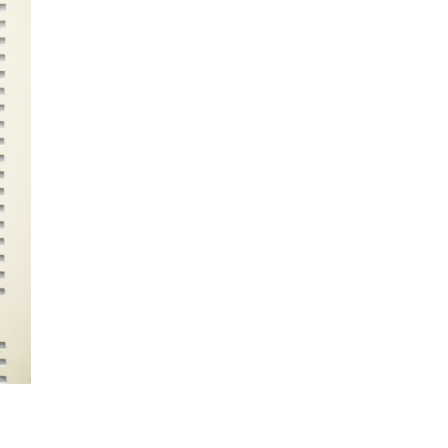
สมเด็จพระเทพรัตนราชสุดาฯ สยามบรมราช
กุมารี ในงานสโมสรสันนิบาตเฉลิมพระเกียรติ
พระบาทสมเด็จพระเจ้าอยู่หัว เนื่องในโอกาส
เฉลิมพระชนมพรรษา ๒๘ กรกฎาคม ๒๕๖๙
โดยสมเด็จพระกนิษฐาธิราชเจ้า กรมสมเด็จ
พระเทพรัตนราชสุดาฯ สยามบรมราชกุมารี
เสด็จพระราชดำเนิน ณ ตึกสันติไมตรี ทำเนียบ
รัฐบาล เมื่อวันที่ ๒๙ ก
...
See More
Photo
View on Facebook
·
Share