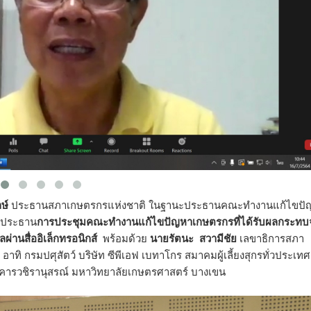
ษ์
ประธานสภาเกษตรกรแห่งชาติ ในฐานะประธานคณะทำงานแก้ไขปั
นประธาน
การประชุมคณะทำงานแก้ไขปัญหาเกษตรกรที่ได้รับผลกระทบ
ผ่านสื่ออิเล็กทรอนิกส์
พร้อมด้วย
นายรัตนะ สวามีชัย
เลขาธิการสภา
ทิ กรมปศุสัตว์ บริษัท ซีพีเอฟ เบทาโกร สมาคมผู้เลี้ยงสุกรทั่วประเทศ 
าคารวชิรานุสรณ์ มหาวิทยาลัยเกษตรศาสตร์ บางเขน