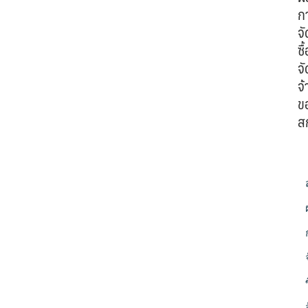
ก
จั
ซื้
จั
จ้
ข
ส