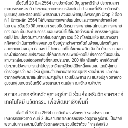
เมื่อวันที่ 20 มี.ค.2564 นายประพัฒน์ ปัญญาชาติรักษ์ ประธานสภา
เกษตรกรแห่งชาติ ประธานสภาเกษตรกรจังหวัดลำปาง และที่ปรึกษาวิสาหกิจ
ชุมชนกลุ่มเกษตรอินทรีย์เพชรลานนา ส่งมอบพืชสมุนไพรกัญชา Crop 2 ล๊อต
ที่ 1 ปีการผลิต 2564 ให้กับกรมการแพทย์แผนไทยและการแพทย์ทางเลือก
โดย นพ.ขวัญชัย วิศิษฐานนท์ รองอธิบดีกรมการแพทย์แผนไทยและการแพทย์
ทางเลือก เป็นประธานการรับมอบเพื่อนำไปใช้ผลิตตำรับยาในการรักษาผู้ป่วย
ต่อไป โดยเบื้องต้นสามารถส่งมอบกัญชา รวม 52 กิโลกรัมแห้ง และทางวิสา
หกิจฯจะดำเนินการจัดส่งจนหมด ซึ่งอยู่ระหว่างการตัดต้นพืชสมุนไพรกัญชา
ออกจากแปลงปลูก ก่อนจะนำไปแยกส่วนที่ไม่ใช่ยาเสพติด คือ ใบ ก้าน ราก ออก
และนำช่อดอกอบแห้งส่งมอบให้กับกรมการแพทย์ฯต่อไป ซึ่งคาดว่าในรอบนี้จะ
สามารถส่งมอบช่อดอกแห้งทั้งหมดประมาณ 200 กิโลกรัมแห้ง หากได้ตามที่
ประมาณไว้จะสามารถนำไปปรุงยารักษาผู้ป่วยได้ถึงหนึ่งแสนคน โดยมีผู้แทน
ตำรวจภูธรอำเภอแจ้ห่ม ผู้แทนสำนักงานสาธารณสุขจังหวัดลำปาง และคณะ
จากกองพัฒนายาแผนไทยและสมุนไพร ร่วมเป็นพยาน ณ แปลงปลูก วิสาหกิจ
ชุมชนกลุ่มเกษตรอินทรีย์เพชรลานนา ต.แม่สุก อ.แจ้ห่ม จ.ลำปาง
สภาเกษตรกรจังหวัดสุราษฎร์ธานี ร่วมส่งเสริมวิทยาศาสตร์
เทคโนโลยี นวัตกรรม เพื่อพัฒนาเชิงพื้นที่
เมื่อวันที่ 23 มี.ค.2564 นายสิทธิพร จริยพงษ์ รองประธานสภา
เกษตรกรแห่งชาติ คนที่ 2 ประธานสภาเกษตรกรจังหวัดสุราษฎร์ธานี เป็นสักขี
พยานในการลงนามบันทึกข้อตกลงความร่วมมือว่าด้วย “การส่งเสริม