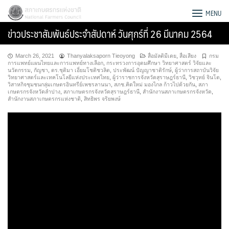
Skip
สภาเกษตรกรแห่งชาติ
MENU
to
ข่าวประชาสัมพันธ์ประจำสัปดาห์ วันศุกร์ที่ 26 มีนาคม 2564
content
March 26, 2021
Thanyalaksaporn Tieoyong
สื่อมัลติมีเดย
,
สื่อเสียง
กรม
การแพทย์แผนไทยและการแพทย์ทางเลือก
,
กระทรวงการอุดมศึกษา วิทยาศาสตร์ วิจัยและ
นวัตกรรม
,
กัญชา
,
ดร.ชุติมา เอี่ยมโชติชวลิต
,
ประพัฒน์ ปัญญาชาติรักษ์
,
ผู้ว่าการสถาบันวิจัย
วิทยาศาสตร์และเทคโนโลยีแห่งประเทศไทย
,
ผู้ว่าราชการจังหวัดสุราษฎร์ธานี
,
วิชวุทย์ จินโต
,
วิสาหกิจชุมชนกลุ่มเกษตรอินทรีย์เพชรลานนา
,
สภช.คิดใหม่ มองไกล ก้าวไปด้วยกัน
,
สภา
เกษตรกรจังหวัดลำปาง
,
สภาเกษตรกรจังหวัดสุราษฎร์ธานี
,
สำนักงานสภาเกษตรกรจังหวัด
,
สำนักงานสภาเกษตรกรแห่งชาติ
,
สิทธิพร จริยพงษ์
Search
for: