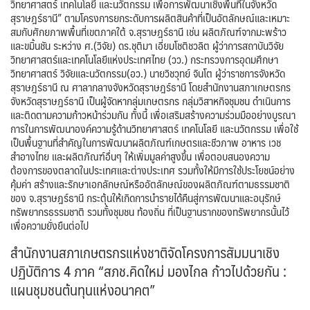
วิทยาศาสตร์ เทคโนโลยี และนวัตกรรม เพื่อการพัฒนาเชิงพื้นที่ในจังหวัด
สุราษฎร์ธานี” ตามโครงการยกระดับการผลิตสินค้าที่เป็นอัตลักษณ์และเหมาะ
สมกับศักยภาพพื้นที่เขตภาคใต้ จ.สุราษฎร์ธานี เช่น ผลิตภัณฑ์จากมะพร้าว
และขมิ้นชัน ระหว่าง ศ.(วิจัย) ดร.ชุติมา เอี่ยมโชติชวลิต ผู้ว่าการสถาบันวิจัย
วิทยาศาสตร์และเทคโนโลยีแห่งประเทศไทย (วว.) กระทรวงการอุดมศึกษา
วิทยาศาสตร์ วิจัยและนวัตกรรม(อว.) นายวิชวุทย์ จินโต ผู้ว่าราชการจังหวัด
สุราษฎร์ธานี ณ ศาลากลางจังหวัดสุราษฎร์ธานี โดยสำนักงานสภาเกษตรกร
จังหวัดสุราษฎร์ธานี เป็นผู้จัดหากลุ่มเกษตรกร กลุ่มวิสาหกิจชุมชน ดำเนินการ
และติดตามความก้าวหน้าร่วมกัน ทั้งนี้ เพื่อเสริมสร้างความร่วมมืออย่างบูรณา
การในการพัฒนาองค์ความรู้ด้านวิทยาศาสตร์ เทคโนโลยี และนวัตกรรม เพื่อใช้
เป็นพื้นฐานที่สำคัญในการพัฒนาผลิตภัณฑ์เกษตรและชีวภาพ อาหาร เวช
สำอางไทย และผลิตภัณฑ์อื่นๆ ให้เพิ่มมูลค่าสูงขึ้น เพื่อตอบสนองความ
ต้องการของตลาดในประเทศและต่างประเทศ รวมทั้งให้มีการใช้ประโยชน์อย่าง
คุ้มค่า สร้างและรักษาเอกลักษณ์หรืออัตลักษณ์ของผลิตภัณฑ์ตามธรรมชาติ
ของ จ.สุราษฎร์ธานี กระตุ้นให้เกิดการนำรายได้คืนสู่การพัฒนาและอนุรักษ์
ทรัพยากรธรรมชาติ รวมทั้งชุมชน ท้องถิ่น ที่เป็นฐานรากของทรัพยากรนั้นไว้
เพื่อความยั่งยืนต่อไป
สำนักงานสภาเกษตรกรแห่งชาติจัดโครงการสัมมนาเชิง
ปฏิบัติการ 4 ภาค “สภช.คิดใหม่ มองไกล ก้าวไปด้วยกัน :
แผนชุมชนต้นทุนแห่งอนาคต”