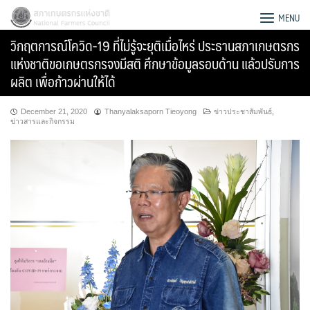
Skip
สภาเกษตรกรแห่งชาติ
MENU
to
วิกฤตการณ์โควิด-19 ที่ไม่รู้จะยุติเมื่อไหร่ ประธานสภาเกษตรกร
content
แห่งชาติขอเกษตรกรจงมีสติ ศึกษาข้อมูลรอบด้าน แล้วปรับการ
ผลิต เพื่อก้าวผ่านให้ได้
December 21, 2020
Thanyalaksaporn Tieoyong
ข่าวประชาสัมพันธ์
,
ข่าวสารและกิจกรรม
Search
for: