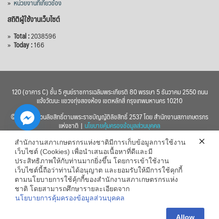
»
หน่วยงานที่เกี่ยวข้อง
สถิติผู้ใช้งานเว็บไซต์
»
Total :
2038596
»
Today :
166
120 (อาคาร C) ชั้น 5 ศูนย์ราชการเฉลิมพระเกียรติ 80 พรรษา 5 ธันวาคม 2550 ถนน
แจ้งวัฒนะ แขวงทุ่งสองห้อง เขตหลักสี่ กรุงเทพมหานคร 10210
© 2560 สงวนลิขสิทธิ์ตามพระราชบัญญัติลิขสิทธิ์ 2537 โดย สำนักงานสภาเกษตรกร
แห่งชาติ |
นโยบายคุ้มครองข้อมูลส่วนบุคคล
สำนักงานสภาเกษตรกรแห่งชาติมีการเก็บข้อมูลการใช้งาน
เว็บไซต์ (Cookies) เพื่อนำเสนอเนื้อหาที่ดีและมี
ประสิทธิภาพให้กับท่านมากยิ่งขึ้น โดยการเข้าใช้งาน
เว็บไซต์นี้ถือว่าท่านได้อนุญาต และยอมรับให้มีการใช้คุกกี้
chaty
ตามนโยบายการใช้คุ้กกี้ของสำนักงานสภาเกษตรกรแห่ง
ชาติ โดยสามารถศึกษารายละเอียดจาก
Hide
นโยบายการคุ้มครองข้อมูลส่วนบุคคล
Allow