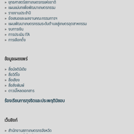
»
ยุทธศาสตร์สภาเกษตรกรแห่งชาติ
»
แผนแม่บทเพื่อพัฒนาเกษตรกรรม
สภาเกษตรกรแห่งชาติ
»
รายงานประจำปี
3 days ago
»
ข้อเสนอและผลงานคณะกรรมการฯ
»
แผนพัฒนาเกษตรกรรมระดับตำบลสู่เกษตรอุตสาหกรรม
คณะรัฐมนตรี อนุมัติโครงการอ่างเก็บน้ำ
»
งบการเงิน
คลองวังโตนด วงเงิน 7,200 ล้านบาท สะท้อน
»
การประเมิน ITA
ผลสำเร็จการผลักดันข้อเสนอเชิงนโยบายของ
»
การเลือกตั้ง
สภาเกษตรกรจังหวัดจันทบุรี
เมื่อวันที่ 5 สิงหาคม 2569 คณะรัฐมนตรีมีมติ
ข้อมูลเผยแพร่
อนุมัติโครงการอ่างเก็บน้ำคลองวังโตนด
»
สื่อมัลติมีเดีย
จังหวัดจันทบุรี กรอบวงเงิน 7,200 ล้านบาท
»
สื่อวิดีโอ
กำหนดระยะเวลาดำเนินงาน 7 ปี (พ.ศ. 2570–
»
สื่อเสียง
»
สื่อสิ่งพิมพ์
2576) โดยโครงการมีความจุ 99.50 ล้าน
»
ดาวน์โหลดเอกสาร
ลูกบาศก์เมตร สามารถสนับสนุนพื้นที่
ชลประทานกว่า 87,700 ไร่ เพิ่ม
...
ร้องเรียนการทุจริตและประพฤติมิชอบ
See More
Photo
เว็บลิงก์
View on Facebook
·
Share
»
สำนักงานสภาเกษตรกรจังหวัด