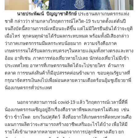
นายประพัฒน์ ปัญญาชาติรักษ์
ประธานสภาเกษตรกรแห่ง
ชาติ กล่าวว่า ท่ามกลางวิกฤตการณ์โควิด-19 ระบาดตั้งแต่ต้นปี
จนถึงบัดนี้สถานการณ์เหมือนจะดีขึ้น แต่ไม่มีใครยืนยันได้ว่าจะยุติ
เมื่อไหร่ ทุกคนทุกฝ่ายได้รับผลกระทบหมด พร้อมทั้งมีเสียงกล่าว
ว่าภาคเกษตรกรรมมีผลกระทบน้อยมาก ความจริงคือภาค
เกษตรกรรมได้รับผลกระทบตรงๆในหลายแง่มุมทั้งทางตรงและทาง
อ้อม อาทิเช่น ภาคการท่องเที่ยวหายไปเลย นักท่องเที่ยวไม่มีเข้า
ประเทศไทย อาหารที่เกษตรกรผลิตได้จะไปขายใคร ด้านการ
ตลาด การขนส่งสินค้าก็มีอุปสรรคค่อนข้างมาก ขอบคุณรัฐบาลที่
กรุณาจัดสรรเงินลงไปเพื่อผ่อนคลายความเดือดร้อนอุ้มชูเยียวยาพี่
น้องเกษตรกรทั่วประเทศ
นอกจากสถานการณ์ covid-19 แล้ว วิกฤตการณ์เวลานี้ที่พี่
น้องเกษตรกรเผชิญอยู่อีกเรื่องคือราคาพืชผลเกษตรไม่ดีเลย เช่น
ข้าว ข้าวโพด ยกเว้นปศุสัตว์ สิ่งที่อยากให้เกษตรกรคิดทบทวนคือ
แผนการผลิตว่าจะสามารถสร้างอาชีพเสริมอะไรได้บ้าง เพื่อให้มี
รายได้เข้ามาหลากหลายทางนอกจากการปลูกพืชทางเดียว ยก