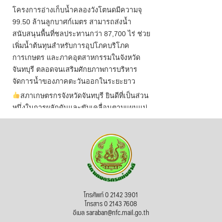
โครงการอ่างเก็บน้ำคลองวังโตนดมีความจุ
99.50 ล้านลูกบาศก์เมตร สามารถส่งน้ำ
สนับสนุนพื้นที่ชลประทานกว่า 87,700 ไร่ ช่วย
เพิ่มน้ำต้นทุนสำหรับการอุปโภคบริโภค
การเกษตร และภาคอุตสาหกรรมในจังหวัด
จันทบุรี ตลอดจนเสริมศักยภาพการบริหาร
จัดการน้ำของภาคตะวันออกในระยะยาว
สภาเกษตรกรจังหวัดจันทบุรี ยินดีที่เป็นส่วน
หนึ่งในการผลักดันและขับเคลื่อนตามแผนแม่
บทเพื่อพั
...
See More
ไม่สามารถดูเนื้อหานี้ได้ในขณะนี้
View on Facebook
·
Share
สภาเกษตรกรแห่งชาติ
โทรศัพท์ 0 2142 3901
3 days ago
โทรสาร 0 2143 7608
อีเมล saraban@nfc.mail.go.th
กรมการค้าต่างประเทศ กระทรวงพาณิชย์ เปิด