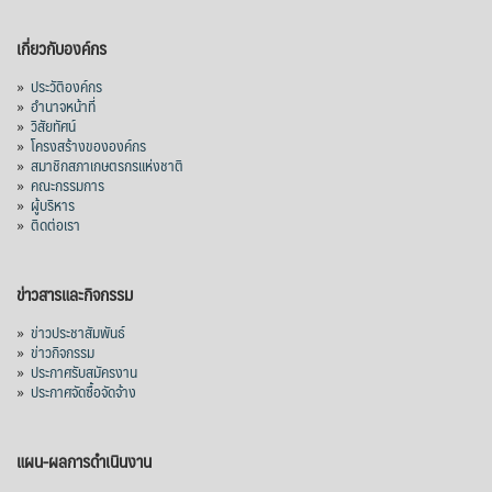
เผยว่า สถิติการส่งออกสินค้ามันสำปะหลังของ
เกี่ยวกับองค์กร
ไทยในช่วง 6 เดือนของปี 2569 (ม.ค.-มิ.ย.) มี
ปริมาณ 2.52 ล้านตัน ลดลง 51.63% มูลค่า
»
ประวัติองค์กร
1,205 ล้านดอลลาร์สหรัฐ (ประมาณ
»
อำนาจหน้าที่
»
วิสัยทัศน์
38,003.15 ล้านบาท) ลดลง 27.69%
»
โครงสร้างขององค์กร
»
สมาชิกสภาเกษตรกรแห่งชาติ
ปรับตัวลดลงตามสภาวะเศรษฐกิจและการค้า
»
คณะกรรมการ
โลก โดยตลาดส่งออกสำคัญ จีน ส่งออกได้
»
ผู้บริหาร
1.52 ล้านตัน ลด 61.71%
»
ติดต่อเรา
ญี่ปุ่น 2 แสนตัน ลด 4.76%
อินโดนีเซีย 8 หมื่นตัน ไม่เปลี่ยนแปลง
ข่าวสารและกิจกรรม
มาเลเซีย 9 ห
...
See More
»
ข่าวประชาสัมพันธ์
»
ข่าวกิจกรรม
ส่งออกมันครึ่งปี 69 ปริมาณ 2.52 ล้านตัน
»
ประกาศรับสมัครงาน
ลด 51.63% ยังดีที่ราคาขายดีกว่าปีก่อน
»
ประกาศจัดซื้อจัดจ้าง
mgronline.com
View on Facebook
·
Share
แผน-ผลการดำเนินงาน