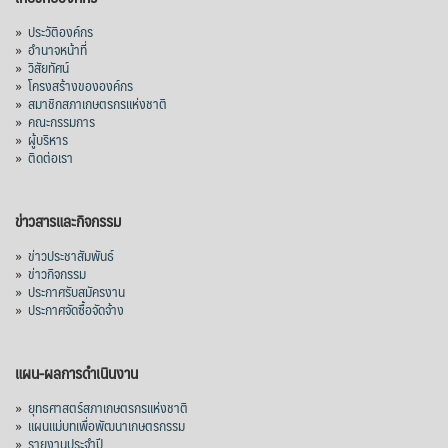
ปริมาณ 2.52 ล้านตัน ลดลง 51.63% มูลค่า
»
ประวัติองค์กร
1,205 ล้านดอลลาร์สหรัฐ (ประมาณ
»
อำนาจหน้าที่
»
วิสัยทัศน์
38,003.15 ล้านบาท) ลดลง 27.69%
»
โครงสร้างขององค์กร
»
สมาชิกสภาเกษตรกรแห่งชาติ
ปรับตัวลดลงตามสภาวะเศรษฐกิจและการค้า
»
คณะกรรมการ
โลก โดยตลาดส่งออกสำคัญ จีน ส่งออกได้
»
ผู้บริหาร
1.52 ล้านตัน ลด 61.71%
»
ติดต่อเรา
ญี่ปุ่น 2 แสนตัน ลด 4.76%
อินโดนีเซีย 8 หมื่นตัน ไม่เปลี่ยนแปลง
ข่าวสารและกิจกรรม
มาเลเซีย 9 ห
...
See More
»
ข่าวประชาสัมพันธ์
»
ข่าวกิจกรรม
ส่งออกมันครึ่งปี 69 ปริมาณ 2.52 ล้านตัน
»
ประกาศรับสมัครงาน
ลด 51.63% ยังดีที่ราคาขายดีกว่าปีก่อน
»
ประกาศจัดซื้อจัดจ้าง
mgronline.com
View on Facebook
·
Share
แผน-ผลการดำเนินงาน
»
ยุทธศาสตร์สภาเกษตรกรแห่งชาติ
»
แผนแม่บทเพื่อพัฒนาเกษตรกรรม
สภาเกษตรกรแห่งชาติ
»
รายงานประจำปี
4 days ago