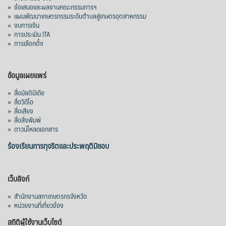
»
ข้อเสนอและผลงานคณะกรรมการฯ
»
แผนพัฒนาเกษตรกรรมระดับตำบลสู่เกษตรอุตสาหกรรม
คณะรัฐมนตรี อนุมัติโครงการอ่างเก็บน้ำ
»
งบการเงิน
คลองวังโตนด วงเงิน 7,200 ล้านบาท สะท้อน
»
การประเมิน ITA
ผลสำเร็จการผลักดันข้อเสนอเชิงนโยบายของ
»
การเลือกตั้ง
สภาเกษตรกรจังหวัดจันทบุรี
เมื่อวันที่ 5 สิงหาคม 2569 คณะรัฐมนตรีมีมติ
ข้อมูลเผยแพร่
อนุมัติโครงการอ่างเก็บน้ำคลองวังโตนด
»
สื่อมัลติมีเดีย
จังหวัดจันทบุรี กรอบวงเงิน 7,200 ล้านบาท
»
สื่อวิดีโอ
กำหนดระยะเวลาดำเนินงาน 7 ปี (พ.ศ. 2570–
»
สื่อเสียง
»
สื่อสิ่งพิมพ์
2576) โดยโครงการมีความจุ 99.50 ล้าน
»
ดาวน์โหลดเอกสาร
ลูกบาศก์เมตร สามารถสนับสนุนพื้นที่
ชลประทานกว่า 87,700 ไร่ เพิ่ม
...
ร้องเรียนการทุจริตและประพฤติมิชอบ
See More
Photo
เว็บลิงก์
View on Facebook
·
Share
»
สำนักงานสภาเกษตรกรจังหวัด
»
หน่วยงานที่เกี่ยวข้อง
สถิติผู้ใช้งานเว็บไซต์