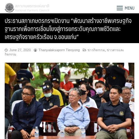
Skip
สภาเกษตรกรแห่งชาติ
MENU
to
ประธานสภาเกษตรกรฯเปิดงาน “พัฒนาสร้างอาชีพเศรษฐกิจ
content
ฐานรากเพื่อการเชื่อมโยงสู่การยกระดับคุณภาพชีวิตและ
เศรษฐกิจรายครัวเรือน จ.ขอนแก่น”
June 27, 2020
Thanyalaksaporn Tieoyong
ข่าวกิจกรรม
,
ข่าวสารและ
กิจกรรม
Search
for: