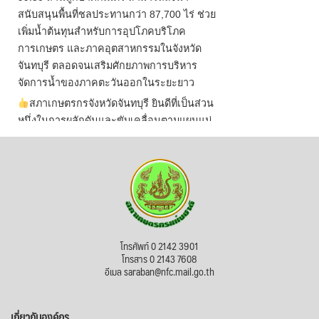
สนับสนุนพื้นที่ชลประทานกว่า 87,700 ไร่ ช่วย
เพิ่มน้ำต้นทุนสำหรับการอุปโภคบริโภค
การเกษตร และภาคอุตสาหกรรมในจังหวัด
จันทบุรี ตลอดจนเสริมศักยภาพการบริหาร
จัดการน้ำของภาคตะวันออกในระยะยาว
สภาเกษตรกรจังหวัดจันทบุรี ยินดีที่เป็นส่วน
หนึ่งในการผลักดันและขับเคลื่อนตามแผนแม่
บทเพื่อพั
...
See More
ไม่สามารถดูเนื้อหานี้ได้ในขณะนี้
View on Facebook
·
Share
สภาเกษตรกรแห่งชาติ
โทรศัพท์ 0 2142 3901
4 days ago
โทรสาร 0 2143 7608
อีเมล saraban@nfc.mail.go.th
กรมการค้าต่างประเทศ กระทรวงพาณิชย์ เปิด
เผยว่า สถิติการส่งออกสินค้ามันสำปะหลังของ
เกี่ยวกับองค์กร
ไทยในช่วง 6 เดือนของปี 2569 (ม.ค.-มิ.ย.) มี