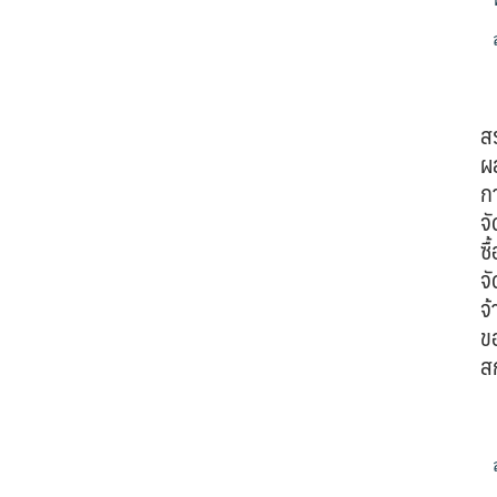
ส
ผ
ก
จั
ซื้
จั
จ้
ข
ส