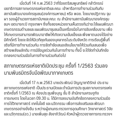
เมื่อวันที่ 14 ก.พ.2563 ว่าที่ร้อยตรีสมพูนทรัพย์ กล้าวิกรณ์
เลขาธิการสภาเกษตรกรแห่งชาติและคณะ เข้าหารือการทำงานร่วมกันกับ
สถาบันพัฒนาองค์กรชุมชน(องค์การมหาชน) หรือ พอช. โดยนายปฎิภาณ จุม
ผา รองผู้อำนวยการสถาบันฯและคณะ ณ สำนักงานสถาบันพัฒนาองค์กรชุม
ชนฯ เขตบางกะปิ กรุงเทพฯ ซึ่งทั้งสองหน่วยงานเห็นตรงกันว่าจะใช้แผนพัฒนา
เกษตรกรรมตำบลและแผนพัฒนาชุมชนเป็นเครื่องมือในการขับเคลื่อนงาน เพื่อ
ให้เกษตรกรสามารถพัฒนาอาชีพให้เกิดความเข้มแข็งและพึ่งพาตนเองได้อย่าง
มีศักดิ์ศรี โดยจะจัดให้มีเวทีคุยกันของบุคลากรในระดับจังหวัด การเรียนรู้พื้นที่
จริงที่มีการทำงานร่วมกัน การจัดทำข้อเสนอเชิงนโยบายให้ร่วมกันเสนอเพื่อ
สร้างพลังผลักดัน การมีข้อมูลร่วมกันในการทำงาน ทั้งนี้ จะได้จัดทำบันทึกข้อ
ตกลงความร่วมมือในการทำงานร่วมกันต่อไป
สภาเกษตรกรแห่งชาติเปิดประชุม ครั้งที่ 1/2563 ร่วมลง
นามพันธมิตรจับมือพัฒนาภาคเกษตร
เมื่อวันที่ 17 ก.พ.2563 นายประพัฒน์ ปัญญาชาติรักษ์ ประธาน
สภาเกษตรกรแห่งชาติ เป็นประธานเปิดและดำเนินการประชุมสภาเกษตรกรแห่ง
ชาติครั้งที่ 1/2563 ณ ห้องประชุมพึ่งบุญ ชั้น 8 สำนักงานเศรษฐกิจ
การเกษตร โดยในเวลา 09.30 น. ได้มีการลงนามบันทึกข้อตกลงความร่วมมือ
การใช้วิทยาศาสตร์ เทคโนโลยี และนวัตกรรม เพื่อการส่งเสริมและพัฒนา
เกษตรกรอย่างยั่งยืน ระหว่างผู้แทนกระทรวงการอุดมศึกษา วิทยาศาสตร์ วิจัย
และนวัตกรรม(อว.) นายเพิ่มสุข สัจจาภิวัฒน์ หัวหน้าผู้ตรวจราชการกระทรวงฯ