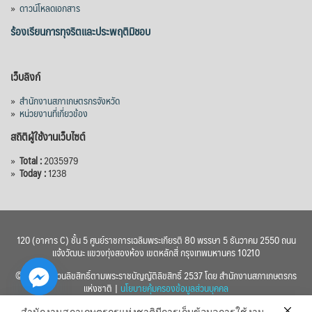
»
ดาวน์โหลดเอกสาร
ร้องเรียนการทุจริตและประพฤติมิชอบ
เว็บลิงก์
»
สำนักงานสภาเกษตรกรจังหวัด
»
หน่วยงานที่เกี่ยวข้อง
สถิติผู้ใช้งานเว็บไซต์
»
Total :
2035979
»
Today :
1238
120 (อาคาร C) ชั้น 5 ศูนย์ราชการเฉลิมพระเกียรติ 80 พรรษา 5 ธันวาคม 2550 ถนน
แจ้งวัฒนะ แขวงทุ่งสองห้อง เขตหลักสี่ กรุงเทพมหานคร 10210
© 2560 สงวนลิขสิทธิ์ตามพระราชบัญญัติลิขสิทธิ์ 2537 โดย สำนักงานสภาเกษตรกร
แห่งชาติ |
นโยบายคุ้มครองข้อมูลส่วนบุคคล