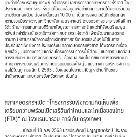
และว่าที่ร้อยตรีสมพูนทรัพย์ กล้าวิกรณ์ เลขาธิการสภาเกษตรกรแห่งชาติ โดย
ประธานสภาเกษตรกรแห่งชาติได้มอบข้อมูลเพื่อดำเนินการภายใต้ความร่วมมือ
ตามข้อตกลงด้วย ต่อจากนั้นเวลา 10.00 น. เป็นการลงนามบันทึกข้อตกลง
ความร่วมมือระหว่างมหาวิทยาลัยเกษตรศาสตร์ โดยรองศาสตราจารย์ลิลลี่ กา
วีต๊ะ รักษาการแทนคณบดีวิทยาลัยบูรณาการศาสตร์ และว่าที่ร้อยตรีสมพูน
ทรัพย์ กล้าวิกรณ์ เลขาธิการสภาเกษตรกรแห่งชาติ เพื่อพัฒนาเกษตรกร
ทายาท ให้สามารถนำความรู้ทางวิทยาศาสตร์เกษตรและอื่นๆไปใช้ในการ
ประกอบอาชีพ ซึ่งการประชุมครั้งนี้ สภาเกษตรกรแห่งชาติ ได้พิจารณาเรื่อง
ภัยแล้ง , แนวทางการขับเคลื่อนโครงการธนาคารน้ำใต้ดิน , แนวทางขับเคลื่อน
การรับขึ้นทะเบียนองค์กรเกษตรกร , ข้อเสนอเชิงนโยบายแนวทางการพัฒนา
ศักยภาพระบบส่งเสริมการเกษตรแบบแปลงใหญ่ , แนวทางการบริหารจัดการ
ผลไม้ในฤดูการผลิต ปี 2563 , ข้อเสนอนโยบายแก้ปัญหาด้านที่ดินของ
สำนักงานสภาเกษตรกรจังหวัดต่างๆ เป็นต้น
สภาเกษตรกรฯเปิด “โครงการรับฟังความคิดเห็นเพื่อ
เตรียมความพร้อมเปิดเสรีสินค้าโคนมและโคเนื้อของไทย
(FTA)” ณ โรงแรมมารวย การ์เด้น กรุงเทพฯ
เมื่อวันที่ 18 ก.พ.2563 นายประพัฒน์ ปัญญาชาติรักษ์ ประธาน
สภาเกษตรกรแห่งชาติ เป็นประธานเปิด “โครงการประชุมสัมมนาเพื่อรับฟัง