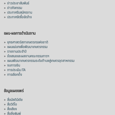
»
ข่าวประชาสัมพันธ์
»
ข่าวกิจกรรม
»
ประกาศรับสมัครงาน
»
ประกาศจัดซื้อจัดจ้าง
แผน-ผลการดำเนินงาน
»
ยุทธศาสตร์สภาเกษตรกรแห่งชาติ
»
แผนแม่บทเพื่อพัฒนาเกษตรกรรม
»
รายงานประจำปี
»
ข้อเสนอและผลงานคณะกรรมการฯ
»
แผนพัฒนาเกษตรกรรมระดับตำบลสู่เกษตรอุตสาหกรรม
»
งบการเงิน
»
การประเมิน ITA
»
การเลือกตั้ง
ข้อมูลเผยแพร่
»
สื่อมัลติมีเดีย
»
สื่อวิดีโอ
»
สื่อเสียง
»
สื่อสิ่งพิมพ์