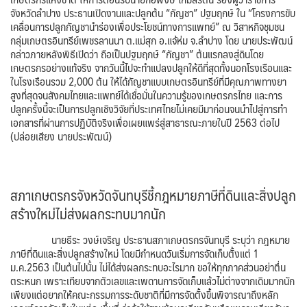
จังหวัดลำปาง ประธานเปิดงานและปลูกต้น “กัญชา” ปฐมฤกษ์ ใน “โครงการขับ
เคลื่อนการปลูกกัญชานำร่องเพื่อประโยชน์ทางการแพทย์” ณ วิสาหกิจชุมชน
กลุ่มเกษตรอินทรีย์เพชรลานนา ต.แม่สุก อ.แจ้ห่ม จ.ลำปาง โดย นายประพัฒน์
กล่าวภายหลังพิธีเปิดว่า ถือเป็นปฐมฤกษ์ “กัญชา” ต้นแรกลงสู่ดินโดย
เกษตรกรอย่างแท้จริง จากวันนี้ไปจะทำแปลงปลูกให้ดีที่สุดทั้งนอกโรงเรือนและ
ในโรงเรือนรวม 2,000 ต้น ให้ได้กัญชาแบบเกษตรอินทรีย์ที่มีคุณภาพทางยา
สูงที่สุดจนสังคมไทยและแพทย์ได้เชื่อมั่นในความรู้ของเกษตรกรไทย และการ
ปลูกครั้งนี้จะเป็นการปลูกเชิงวิจัยที่ประเทศไทยไม่เคยมีมาก่อนจนนำไปสู่การทำ
เอกสารที่ผ่านการปฏิบัติจริงเพื่อเผยแพร่สู่สาธารณะภายในปี 2563 ต่อไป
(ปล่อยเสียง นายประพัฒน์)
สภาเกษตรกรจังหวัดจันทบุรีชี้กฎหมายภาษีที่ดินและสิ่งปลูก
สร้างใหม่ไม่ส่งผลกระทบมากนัก
นายธีระ วงษ์เจริญ ประธานสภาเกษตรกรจันทบุรี ระบุว่า กฎหมาย
ภาษีที่ดินและสิ่งปลูกสร้างใหม่ โดยมีกำหนดวันเริ่มการจัดเก็บตั้งแต่ 1
ม.ค.2563 เป็นต้นไปนั้น ไม่ได้ส่งผลกระทบอะไรมาก ขอให้ทุกภาคส่วนอย่าตื่น
ตระหนก เพราะเทียบจากตัวเลขและเพดานการจัดเก็บแล้วไม่ต่างจากเดิมมากนัก
เพียงแต่อยากให้คณะกรรมการระดับชาติที่มีการจัดตั้งขึ้นพิจารณาถึงหลัก