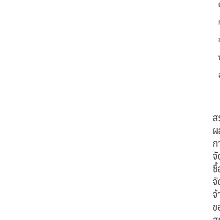
ส
ผ
ก
จั
ซื้
จั
จ้
ข
ส