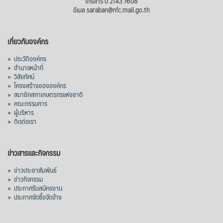
โทรสาร 0 2143 7608
อีเมล saraban@nfc.mail.go.th
เกี่ยวกับองค์กร
»
ประวัติองค์กร
»
อำนาจหน้าที่
»
วิสัยทัศน์
»
โครงสร้างขององค์กร
»
สมาชิกสภาเกษตรกรแห่งชาติ
»
คณะกรรมการ
»
ผู้บริหาร
»
ติดต่อเรา
ข่าวสารและกิจกรรม
»
ข่าวประชาสัมพันธ์
»
ข่าวกิจกรรม
»
ประกาศรับสมัครงาน
»
ประกาศจัดซื้อจัดจ้าง