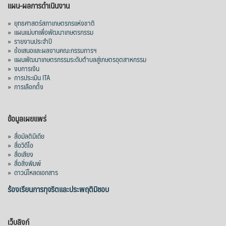
แผน-ผลการดำเนินงาน
»
ยุทธศาสตร์สภาเกษตรกรแห่งชาติ
»
แผนแม่บทเพื่อพัฒนาเกษตรกรรม
»
รายงานประจำปี
»
ข้อเสนอและผลงานคณะกรรมการฯ
»
แผนพัฒนาเกษตรกรรมระดับตำบลสู่เกษตรอุตสาหกรรม
»
งบการเงิน
»
การประเมิน ITA
»
การเลือกตั้ง
ข้อมูลเผยแพร่
»
สื่อมัลติมีเดีย
»
สื่อวิดีโอ
»
สื่อเสียง
»
สื่อสิ่งพิมพ์
»
ดาวน์โหลดเอกสาร
ร้องเรียนการทุจริตและประพฤติมิชอบ
เว็บลิงก์