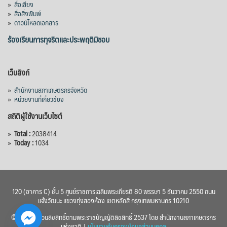
»
สื่อเสียง
»
สื่อสิ่งพิมพ์
»
ดาวน์โหลดเอกสาร
ร้องเรียนการทุจริตและประพฤติมิชอบ
เว็บลิงก์
»
สำนักงานสภาเกษตรกรจังหวัด
»
หน่วยงานที่เกี่ยวข้อง
สถิติผู้ใช้งานเว็บไซต์
»
Total :
2038414
»
Today :
1034
120 (อาคาร C) ชั้น 5 ศูนย์ราชการเฉลิมพระเกียรติ 80 พรรษา 5 ธันวาคม 2550 ถนน
แจ้งวัฒนะ แขวงทุ่งสองห้อง เขตหลักสี่ กรุงเทพมหานคร 10210
© 2560 สงวนลิขสิทธิ์ตามพระราชบัญญัติลิขสิทธิ์ 2537 โดย สำนักงานสภาเกษตรกร
แห่งชาติ |
นโยบายคุ้มครองข้อมูลส่วนบุคคล