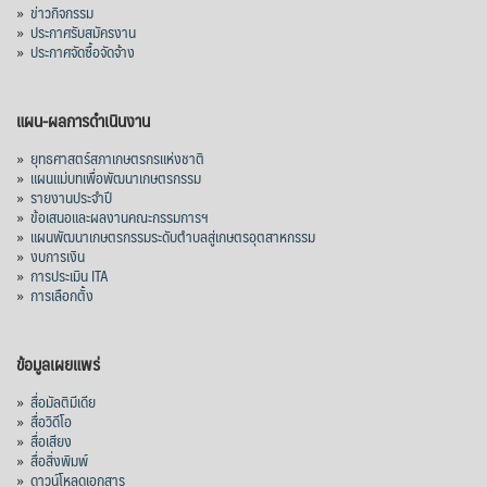
»
ข่าวกิจกรรม
»
ประกาศรับสมัครงาน
»
ประกาศจัดซื้อจัดจ้าง
แผน-ผลการดำเนินงาน
»
ยุทธศาสตร์สภาเกษตรกรแห่งชาติ
»
แผนแม่บทเพื่อพัฒนาเกษตรกรรม
»
รายงานประจำปี
»
ข้อเสนอและผลงานคณะกรรมการฯ
»
แผนพัฒนาเกษตรกรรมระดับตำบลสู่เกษตรอุตสาหกรรม
»
งบการเงิน
»
การประเมิน ITA
»
การเลือกตั้ง
ข้อมูลเผยแพร่
»
สื่อมัลติมีเดีย
»
สื่อวิดีโอ
»
สื่อเสียง
»
สื่อสิ่งพิมพ์
»
ดาวน์โหลดเอกสาร