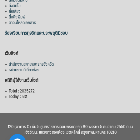
»
สื่อวิดีโอ
»
สื่อเสียง
»
สื่อสิ่งพิมพ์
»
ดาวน์โหลดเอกสาร
ร้องเรียนการทุจริตและประพฤติมิชอบ
เว็บลิงก์
»
สำนักงานสภาเกษตรกรจังหวัด
»
หน่วยงานที่เกี่ยวข้อง
สถิติผู้ใช้งานเว็บไซต์
»
Total :
2035272
»
Today :
531
120 (อาคาร C) ชั้น 5 ศูนย์ราชการเฉลิมพระเกียรติ 80 พรรษา 5 ธันวาคม 2550 ถนน
แจ้งวัฒนะ แขวงทุ่งสองห้อง เขตหลักสี่ กรุงเทพมหานคร 10210