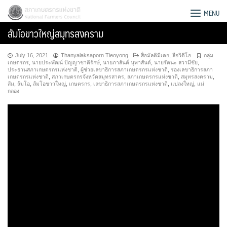
Skip
สภาเกษตรกรแห่งชาติ
MENU
to
ส้มโอขาวใหญ่สมุทรสงคราม
content
July 16, 2021
Thanyalaksaporn Tieoyong
สื่อมัลติมีเดย
,
สื่อวิดีโอ
กลุ่ม
เกษตรกร
,
นายประพัฒน์ ปัญญาชาติรักษ์
,
นายภาสันต์ นุพาสันต์
,
นายรัตนะ สวามีชัย
,
ประธานสภาเกษตรกรแห่งชาติ
,
ผู้ช่วยเลขาธิการสภาเกษตรกรแห่งชาติ
,
รองเลขาธิการสภา
เกษตรกรแห่งชาติ
,
สภาเกษตรกรจังหวัดสมุทรสาคร
,
สภาเกษตรกรแห่งชาติ
,
สมุทรสงคราม
,
ส้ม
,
ส้มโอ
,
ส้มโอขาวใหญ่
,
เกษตรกร
,
เลขาธิการสภาเกษตรกรแห่งชาติ
,
แปลงใหญ่
,
แม่
กลอง
Search
for: