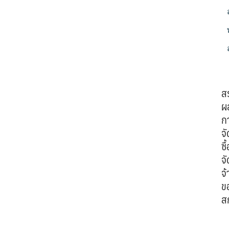
ส
ผ
ก
จั
ซื้
จั
จ้
ข
ส