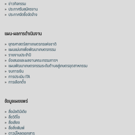
»
ข่าวกิจกรรม
»
ประกาศรับสมัครงาน
»
ประกาศจัดซื้อจัดจ้าง
แผน-ผลการดำเนินงาน
»
ยุทธศาสตร์สภาเกษตรกรแห่งชาติ
»
แผนแม่บทเพื่อพัฒนาเกษตรกรรม
»
รายงานประจำปี
»
ข้อเสนอและผลงานคณะกรรมการฯ
»
แผนพัฒนาเกษตรกรรมระดับตำบลสู่เกษตรอุตสาหกรรม
»
งบการเงิน
»
การประเมิน ITA
»
การเลือกตั้ง
ข้อมูลเผยแพร่
»
สื่อมัลติมีเดีย
»
สื่อวิดีโอ
»
สื่อเสียง
»
สื่อสิ่งพิมพ์
»
ดาวน์โหลดเอกสาร