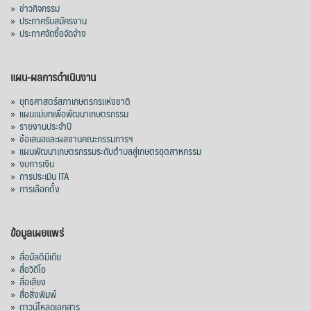
»
ข่าวกิจกรรม
»
ประกาศรับสมัครงาน
»
ประกาศจัดซื้อจัดจ้าง
แผน-ผลการดำเนินงาน
»
ยุทธศาสตร์สภาเกษตรกรแห่งชาติ
»
แผนแม่บทเพื่อพัฒนาเกษตรกรรม
»
รายงานประจำปี
»
ข้อเสนอและผลงานคณะกรรมการฯ
»
แผนพัฒนาเกษตรกรรมระดับตำบลสู่เกษตรอุตสาหกรรม
»
งบการเงิน
»
การประเมิน ITA
»
การเลือกตั้ง
ข้อมูลเผยแพร่
»
สื่อมัลติมีเดีย
»
สื่อวิดีโอ
»
สื่อเสียง
»
สื่อสิ่งพิมพ์
»
ดาวน์โหลดเอกสาร