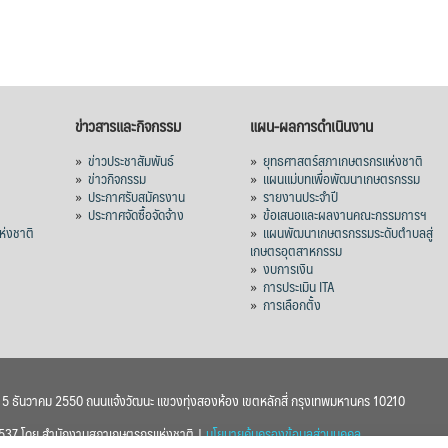
ข่าวสารและกิจกรรม
แผน-ผลการดำเนินงาน
»
ข่าวประชาสัมพันธ์
»
ยุทธศาสตร์สภาเกษตรกรแห่งชาติ
»
ข่าวกิจกรรม
»
แผนแม่บทเพื่อพัฒนาเกษตรกรรม
»
ประกาศรับสมัครงาน
»
รายงานประจำปี
ร
»
ประกาศจัดซื้อจัดจ้าง
»
ข้อเสนอและผลงานคณะกรรมการฯ
่งชาติ
»
แผนพัฒนาเกษตรกรรมระดับตำบลสู่
เกษตรอุตสาหกรรม
»
งบการเงิน
»
การประเมิน ITA
»
การเลือกตั้ง
า 5 ธันวาคม 2550 ถนนแจ้งวัฒนะ แขวงทุ่งสองห้อง เขตหลักสี่ กรุงเทพมหานคร 10210
 2537 โดย สำนักงานสภาเกษตรกรแห่งชาติ |
นโยบายคุ้มครองข้อมูลส่วนบุคคล