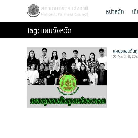
Skip
สภาเกษตรกรแห่งชาติ
หน้าหลัก
เก
National Farmers Council
to
content
Tag:
แผนจังหวัด
แผนชุมชนต้นท
March 8, 202