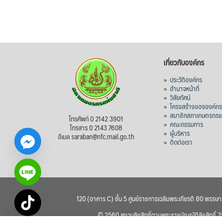
เกี่ยวกับองค์กร
»
ประวัติองค์กร
»
อำนาจหน้าที่
»
วิสัยทัศน์
»
โครงสร้างขององค์ก
»
สมาชิกสภาเกษตรกรแห
โทรศัพท์ 0 2142 3901
»
คณะกรรมการ
โทรสาร 0 2143 7608
»
ผู้บริหาร
อีเมล saraban@nfc.mail.go.th
»
ติดต่อเรา
120 (อาคาร C) ชั้น 5 ศูนย์ราชการเฉลิมพระเกียรติ 80 พรรษ
chaty
© 2560 สงวนลิขสิทธิ์ตามพระราชบัญญัติลิขสิทธิ์
Hide