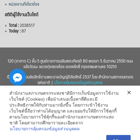
»
หน่วยงานที่เกี่ยวข้อง
สถิติผู้ใช้งานเว็บไซต์
»
Total :
2038517
»
Today :
87
120 (อาคาร C) ชั้น 5 ศูนย์ราชการเฉลิมพระเกียรติ 80 พรรษา 5 ธันวาคม 2550 ถนน
แจ้งวัฒนะ แขวงทุ่งสองห้อง เขตหลักสี่ กรุงเทพมหานคร 10210
© 2560 สงวนลิขสิทธิ์ตามพระราชบัญญัติลิขสิทธิ์ 2537 โดย สำนักงานสภาเกษตรกร
แห่งชาติ |
นโยบายคุ้มครองข้อมูลส่วนบุคคล
สำนักงานสภาเกษตรกรแห่งชาติมีการเก็บข้อมูลการใช้งาน
เว็บไซต์ (Cookies) เพื่อนำเสนอเนื้อหาที่ดีและมี
ประสิทธิภาพให้กับท่านมากยิ่งขึ้น โดยการเข้าใช้งาน
เว็บไซต์นี้ถือว่าท่านได้อนุญาต และยอมรับให้มีการใช้คุกกี้
chaty
ตามนโยบายการใช้คุ้กกี้ของสำนักงานสภาเกษตรกรแห่ง
ชาติ โดยสามารถศึกษารายละเอียดจาก
Hide
นโยบายการคุ้มครองข้อมูลส่วนบุคคล