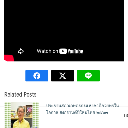
Related Posts
ประธานสภาเกษตรกรแห่งชาติอวยพรใน
ก
โอกาส สงกรานต์ปีใหม่ไทย ๒๕๖๓