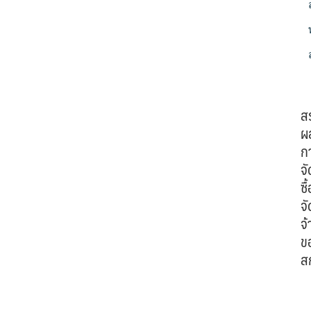
ส
ผ
ก
จั
ซื้
จั
จ้
ข
ส