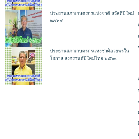
ประธานสภาเกษตรกรแห่งชาติ สวัสดีปีใหม่
๒๕๖๔
ประธานสภาเกษตรกรแห่งชาติอวยพรใน
โอกาส สงกรานต์ปีใหม่ไทย ๒๕๖๓