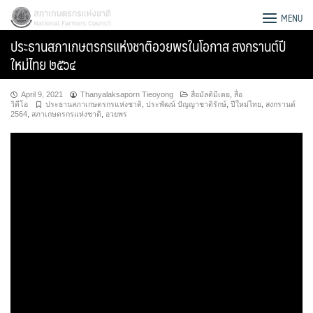
Skip
สภาเกษตรกรแห่งชาติ
MENU
to
ประธานสภาเกษตรกรแห่งชาติอวยพรในโอกาส สงกรานต์ปี
content
ใหม่ไทย ๒๕๖๔
April 9, 2021
Thanyalaksaporn Tieoyong
สื่อมัลติมีเดย
,
สื่อ
วิดีโอ
ประธานสภาเกษตรกรแห่งชาติ
,
ประพัฒน์ ปัญญาชาติรักษ์
,
ปีใหม่ไทย
,
สงกรานต์
2564
,
สภาเกษตรกรแห่งชาติ
,
อวยพร
Search
for: