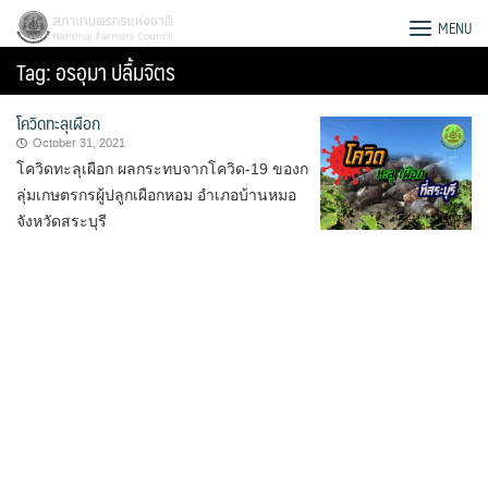
Skip
สภาเกษตรกรแห่งชาติ
MENU
to
Tag:
อรอุมา ปลื้มจิตร
content
โควิดทะลุเผือก
October 31, 2021
โควิดทะลุเผือก ผลกระทบจากโควิด-19 ของก
ลุ่มเกษตรกรผู้ปลูกเผือกหอม อำเภอบ้านหมอ
จังหวัดสระบุรี
Search
for: