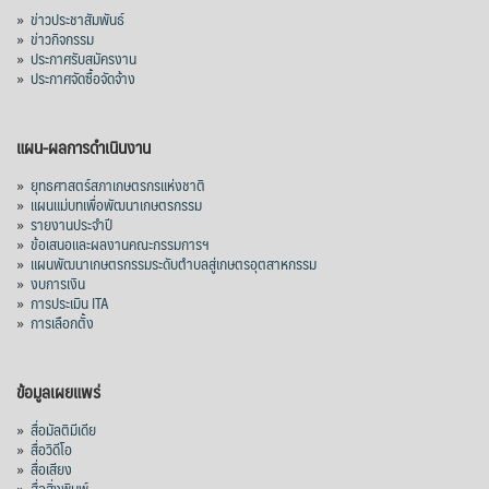
»
ข่าวประชาสัมพันธ์
»
ข่าวกิจกรรม
»
ประกาศรับสมัครงาน
»
ประกาศจัดซื้อจัดจ้าง
แผน-ผลการดำเนินงาน
»
ยุทธศาสตร์สภาเกษตรกรแห่งชาติ
»
แผนแม่บทเพื่อพัฒนาเกษตรกรรม
»
รายงานประจำปี
»
ข้อเสนอและผลงานคณะกรรมการฯ
»
แผนพัฒนาเกษตรกรรมระดับตำบลสู่เกษตรอุตสาหกรรม
»
งบการเงิน
»
การประเมิน ITA
»
การเลือกตั้ง
ข้อมูลเผยแพร่
»
สื่อมัลติมีเดีย
»
สื่อวิดีโอ
»
สื่อเสียง
»
สื่อสิ่งพิมพ์