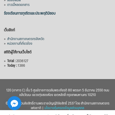
»
ดาวน์โหลดเอกสาร
ร้องเรียนการทุจริตและประพฤติมิชอบ
เว็บลิงก์
»
สำนักงานสภาเกษตรกรจังหวัด
»
หน่วยงานที่เกี่ยวข้อง
สถิติผู้ใช้งานเว็บไซต์
»
Total :
2036127
»
Today :
1386
120 (อาคาร C) ชั้น 5 ศูนย์ราชการเฉลิมพระเกียรติ 80 พรรษา 5 ธันวาคม 2550 ถนน
แจ้งวัฒนะ แขวงทุ่งสองห้อง เขตหลักสี่ กรุงเทพมหานคร 10210
© 2560 สงวนลิขสิทธิ์ตามพระราชบัญญัติลิขสิทธิ์ 2537 โดย สำนักงานสภาเกษตรกร
แห่งชาติ |
นโยบายคุ้มครองข้อมูลส่วนบุคคล