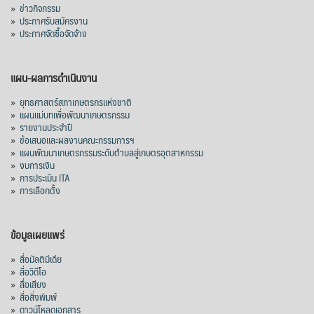
»
ข่าวกิจกรรม
»
ประกาศรับสมัครงาน
»
ประกาศจัดซื้อจัดจ้าง
แผน-ผลการดำเนินงาน
»
ยุทธศาสตร์สภาเกษตรกรแห่งชาติ
»
แผนแม่บทเพื่อพัฒนาเกษตรกรรม
»
รายงานประจำปี
»
ข้อเสนอและผลงานคณะกรรมการฯ
»
แผนพัฒนาเกษตรกรรมระดับตำบลสู่เกษตรอุตสาหกรรม
»
งบการเงิน
»
การประเมิน ITA
»
การเลือกตั้ง
ข้อมูลเผยแพร่
»
สื่อมัลติมีเดีย
»
สื่อวิดีโอ
»
สื่อเสียง
»
สื่อสิ่งพิมพ์
»
ดาวน์โหลดเอกสาร