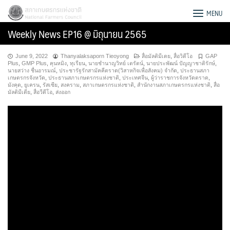
Skip
สภาเกษตรกรแห่งชาติ
MENU
to
Weekly News EP16 @ มิถุนายน 2565
content
June 9, 2022
Thanyalaksaporn Tieoyong
สื่อมัลติมีเดย
,
สื่อวิดีโอ
GAP
Plus
,
GMP Plus
,
คุนหมิง
,
ทุเรียน
,
นายชำนาญวิทย์ เตรัตน์
,
นายประพัฒน์ ปัญญาชาติรักษ์
,
นายสว่าง ชื่นอารมณ์
,
ประชารัฐรักสามัคคีตราด(วิสาหกิจเพื่อสังคม) จำกัด
,
ประธานสภา
เกษตรกรจังหวัด
,
ประธานสภาเกษตรกรแห่งชาติ
,
ประเทศจีน
,
ผู้ว่าราชการจังหวัดตราด
,
มังคุด
,
ยูเครน
,
รัสเซีย
,
สงคราม
,
สภาเกษตรกรแห่งชาติ
,
สำนักงานสภาเกษตรกรแห่งชาติ
,
สื่อ
มัลติมีเดีย
,
สื่อวีดีโอ
,
ส่งออก
Search
for: