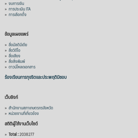
»
งบการเงิน
»
การประเมิน ITA
»
การเลือกตั้ง
ข้อมูลเผยแพร่
»
สื่อมัลติมีเดีย
»
สื่อวิดีโอ
»
สื่อเสียง
»
สื่อสิ่งพิมพ์
»
ดาวน์โหลดเอกสาร
ร้องเรียนการทุจริตและประพฤติมิชอบ
เว็บลิงก์
»
สำนักงานสภาเกษตรกรจังหวัด
»
หน่วยงานที่เกี่ยวข้อง
สถิติผู้ใช้งานเว็บไซต์
»
Total :
2038277