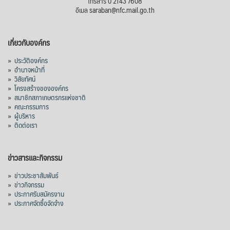
โทรสาร 0 2143 7608
อีเมล saraban@nfc.mail.go.th
เกี่ยวกับองค์กร
»
ประวัติองค์กร
»
อำนาจหน้าที่
»
วิสัยทัศน์
»
โครงสร้างขององค์กร
»
สมาชิกสภาเกษตรกรแห่งชาติ
»
คณะกรรมการ
»
ผู้บริหาร
»
ติดต่อเรา
ข่าวสารและกิจกรรม
»
ข่าวประชาสัมพันธ์
»
ข่าวกิจกรรม
»
ประกาศรับสมัครงาน
»
ประกาศจัดซื้อจัดจ้าง