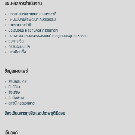
แผน-ผลการดำเนินงาน
»
ยุทธศาสตร์สภาเกษตรกรแห่งชาติ
»
แผนแม่บทเพื่อพัฒนาเกษตรกรรม
»
รายงานประจำปี
»
ข้อเสนอและผลงานคณะกรรมการฯ
»
แผนพัฒนาเกษตรกรรมระดับตำบลสู่เกษตรอุตสาหกรรม
»
งบการเงิน
»
การประเมิน ITA
»
การเลือกตั้ง
ข้อมูลเผยแพร่
»
สื่อมัลติมีเดีย
»
สื่อวิดีโอ
»
สื่อเสียง
»
สื่อสิ่งพิมพ์
»
ดาวน์โหลดเอกสาร
ร้องเรียนการทุจริตและประพฤติมิชอบ
เว็บลิงก์