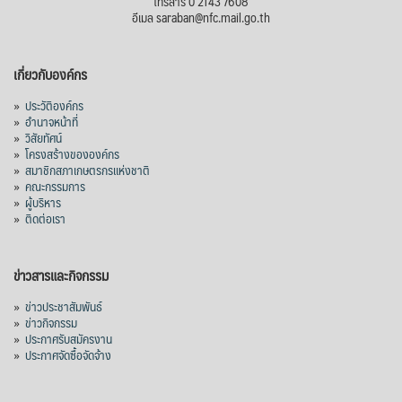
โทรสาร 0 2143 7608
อีเมล saraban@nfc.mail.go.th
เกี่ยวกับองค์กร
»
ประวัติองค์กร
»
อำนาจหน้าที่
»
วิสัยทัศน์
»
โครงสร้างขององค์กร
»
สมาชิกสภาเกษตรกรแห่งชาติ
»
คณะกรรมการ
»
ผู้บริหาร
»
ติดต่อเรา
ข่าวสารและกิจกรรม
»
ข่าวประชาสัมพันธ์
»
ข่าวกิจกรรม
»
ประกาศรับสมัครงาน
»
ประกาศจัดซื้อจัดจ้าง