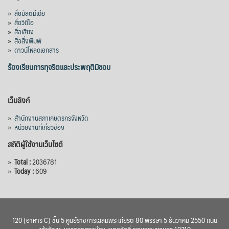
»
สื่อมัลติมีเดีย
»
สื่อวิดีโอ
»
สื่อเสียง
»
สื่อสิ่งพิมพ์
»
ดาวน์โหลดเอกสาร
ร้องเรียนการทุจริตและประพฤติมิชอบ
เว็บลิงก์
»
สำนักงานสภาเกษตรกรจังหวัด
»
หน่วยงานที่เกี่ยวข้อง
สถิติผู้ใช้งานเว็บไซต์
»
Total :
2036781
»
Today :
609
120 (อาคาร C) ชั้น 5 ศูนย์ราชการเฉลิมพระเกียรติ 80 พรรษา 5 ธันวาคม 2550 ถนน
แจ้งวัฒนะ แขวงทุ่งสองห้อง เขตหลักสี่ กรุงเทพมหานคร 10210