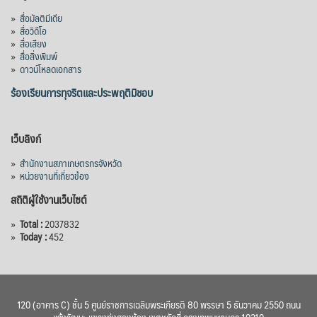
»
สื่อมัลติมีเดีย
»
สื่อวิดีโอ
»
สื่อเสียง
»
สื่อสิ่งพิมพ์
»
ดาวน์โหลดเอกสาร
ร้องเรียนการทุจริตและประพฤติมิชอบ
เว็บลิงก์
»
สำนักงานสภาเกษตรกรจังหวัด
»
หน่วยงานที่เกี่ยวข้อง
สถิติผู้ใช้งานเว็บไซต์
»
Total :
2037832
»
Today :
452
120 (อาคาร C) ชั้น 5 ศูนย์ราชการเฉลิมพระเกียรติ 80 พรรษา 5 ธันวาคม 2550 ถนน
แจ้งวัฒนะ แขวงทุ่งสองห้อง เขตหลักสี่ กรุงเทพมหานคร 10210