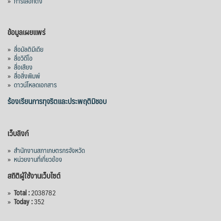
»
การเลือกตั้ง
ข้อมูลเผยแพร่
»
สื่อมัลติมีเดีย
»
สื่อวิดีโอ
»
สื่อเสียง
»
สื่อสิ่งพิมพ์
»
ดาวน์โหลดเอกสาร
ร้องเรียนการทุจริตและประพฤติมิชอบ
เว็บลิงก์
»
สำนักงานสภาเกษตรกรจังหวัด
»
หน่วยงานที่เกี่ยวข้อง
สถิติผู้ใช้งานเว็บไซต์
»
Total :
2038782
»
Today :
352