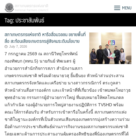
Skip
สภาเกษตรกรแห่งชาติ
MENU
to
Tag:
ประชาสัมพันธ์
content
สภาเกษตรกรแห่งชาติ หารือสื่อมวลชน ขยายพื้นที่
สื่อ สะท้อนเสียงเกษตรกรสู่สังคมระดับนโยบาย
July 7, 2026
7 กรกฎาคม 2569 ณ สถานีวิทยุโทรทัศน์
กองทัพบก (ททบ.5) นายกันย์ ทัพเนตร ผู้
อำนวยการสำนักกิจการสภา สำนักงานสภา
เกษตรกรแห่งชาติ พร้อมด้วยนายวสุ ยิ้มยืนยง หัวหน้าส่วนประสาน
สภาเกษตรกรจังหวัดและเครือข่าย นางสาวกรรณิการ์ ตระกูลสา
หัวหน้าส่วนสื่อสารองค์กร และเจ้าหน้าที่ที่เกี่ยวข้อง เข้าพบพลโทอาวุธ
พุทธอำนวย กรรมการผู้อำนวยการใหญ่ ที่มอบหมายให้พลโทนภดล
แก้วกำเนิด รองผู้อำนวยการใหญ่สายงานปฏิบัติการ TV5HD พร้อม
คณะให้การต้อนรับ สำหรับการเข้าหารือในครั้งนี้ สภาเกษตรกรแห่ง
Search
ชาติในฐานะองค์กรที่เป็นตัวแทนเสียงของเกษตรกรมุ่งสร้างความร่วม
for:
มือด้านการประชาสัมพันธ์ผ่านภารกิจงานของสภาเกษตรกรแห่งชาติ
โดยเฉพาะด้านการประสานงานคุ้มครองสิทธิของพี่น้องเกษตรกรที่ได้