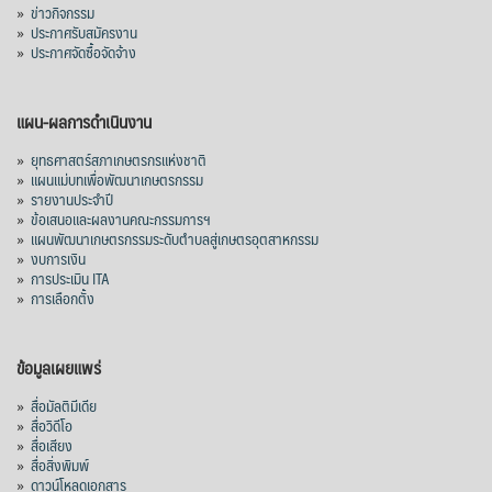
»
ข่าวกิจกรรม
»
ประกาศรับสมัครงาน
»
ประกาศจัดซื้อจัดจ้าง
แผน-ผลการดำเนินงาน
»
ยุทธศาสตร์สภาเกษตรกรแห่งชาติ
»
แผนแม่บทเพื่อพัฒนาเกษตรกรรม
»
รายงานประจำปี
»
ข้อเสนอและผลงานคณะกรรมการฯ
»
แผนพัฒนาเกษตรกรรมระดับตำบลสู่เกษตรอุตสาหกรรม
»
งบการเงิน
»
การประเมิน ITA
»
การเลือกตั้ง
ข้อมูลเผยแพร่
»
สื่อมัลติมีเดีย
»
สื่อวิดีโอ
»
สื่อเสียง
»
สื่อสิ่งพิมพ์
»
ดาวน์โหลดเอกสาร