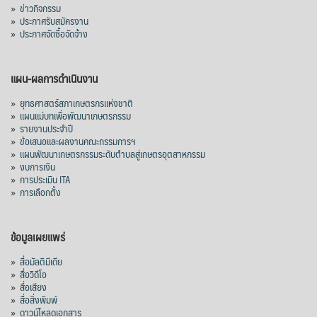
»
ข่าวกิจกรรม
»
ประกาศรับสมัครงาน
»
ประกาศจัดซื้อจัดจ้าง
แผน-ผลการดำเนินงาน
»
ยุทธศาสตร์สภาเกษตรกรแห่งชาติ
»
แผนแม่บทเพื่อพัฒนาเกษตรกรรม
»
รายงานประจำปี
»
ข้อเสนอและผลงานคณะกรรมการฯ
»
แผนพัฒนาเกษตรกรรมระดับตำบลสู่เกษตรอุตสาหกรรม
»
งบการเงิน
»
การประเมิน ITA
»
การเลือกตั้ง
ข้อมูลเผยแพร่
»
สื่อมัลติมีเดีย
»
สื่อวิดีโอ
»
สื่อเสียง
»
สื่อสิ่งพิมพ์
»
ดาวน์โหลดเอกสาร