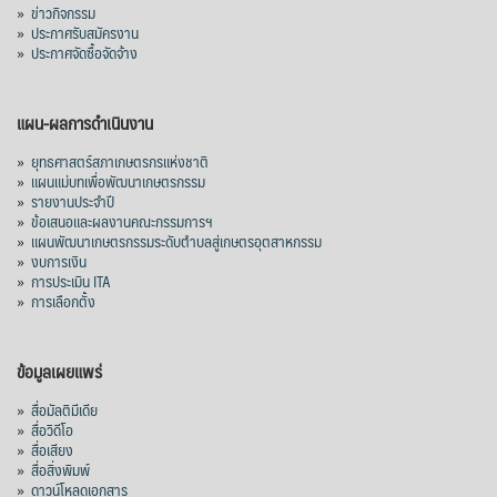
»
ข่าวกิจกรรม
»
ประกาศรับสมัครงาน
»
ประกาศจัดซื้อจัดจ้าง
แผน-ผลการดำเนินงาน
»
ยุทธศาสตร์สภาเกษตรกรแห่งชาติ
»
แผนแม่บทเพื่อพัฒนาเกษตรกรรม
»
รายงานประจำปี
»
ข้อเสนอและผลงานคณะกรรมการฯ
»
แผนพัฒนาเกษตรกรรมระดับตำบลสู่เกษตรอุตสาหกรรม
»
งบการเงิน
»
การประเมิน ITA
»
การเลือกตั้ง
ข้อมูลเผยแพร่
»
สื่อมัลติมีเดีย
»
สื่อวิดีโอ
»
สื่อเสียง
»
สื่อสิ่งพิมพ์
»
ดาวน์โหลดเอกสาร