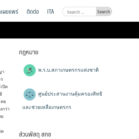
ูลเผยแพร่
ติดต่อ
ITA
Search
for:
กฎหมาย
พ.ร.บ.สภาเกษตรกรแห่งชาติ
ญา
าร
เปิด
ศูนย์ประสานงานคุ้มครองสิทธิ
ช้
ไทย
และช่วยเหลือเกษตรกร
่งกว่า
ทย
ส่วนพัสดุ สกช
ิต