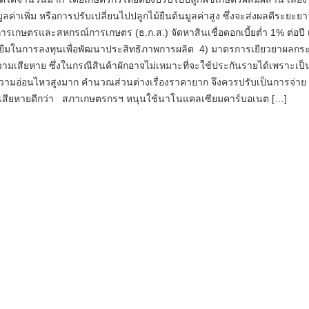
มูลค่าเพิ่ม หรือการปรับเปลี่ยนไปปลูกไม้ยืนต้นมูลค่าสูง ซึ่งจะส่งผลดีระยะย
ารเกษตรและสหกรณ์การเกษตร (ธ.ก.ส.) จัดหาสินเชื่อดอกเบี้ยต่ำ 1% ต่อปี เ
ู้ยืมในการลงทุนเพื่อพัฒนาประสิทธิภาพการผลิต 4) มาตรการเยียวยาผลกร
ับความเสียหาย ซึ่งในกรณีสินค้าผักอาจไม่เหมาะที่จะใช้ประกันรายได้เพราะเป็
ีความอ่อนไหวสูงมาก คำนวณส่วนต่างเรื่องราคายาก จึงควรปรับเป็นการจ่าย
เสียหายดีกว่า สภาเกษตรกรฯ หนุนใช้นาโนแคลเซียมคาร์บอเนต […]