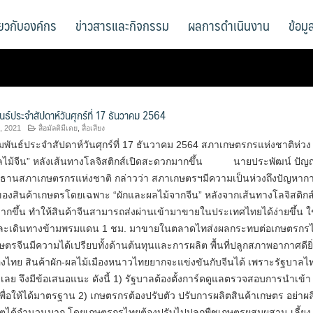
ี่ยวกับองค์กร
ข่าวสารและกิจกรรม
ผลการดำเนินงาน
ข้อม
นธ์ประจำสัปดาห์วันศุกร์ที่ 17 ธันวาคม 2564
, 2021
สื่อมัลติมีเดย
,
สื่อเสียง
พันธ์ประจำสัปดาห์วันศุกร์ที่ 17 ธันวาคม 2564 สภาเกษตรกรแห่งชาติห่วง
ผลไม้จีน” หลังเส้นทางโลจิสติกส์เปิดสะดวกมากขึ้น นายประพัฒน์ ปัญ
ระธานสภาเกษตรกรแห่งชาติ กล่าวว่า สภาเกษตรฯมีความเป็นห่วงถึงปัญหาก
ของสินค้าเกษตรโดยเฉพาะ “ผักและผลไม้จากจีน” หลังจากเส้นทางโลจิสติกส์
กขึ้น ทำให้สินค้าจีนสามารถส่งผ่านเข้ามาขายในประเทศไทยได้ง่ายขึ้น ใ
 และเดินทางข้ามพรมแดน 1 ชม. มาขายในตลาดไทส่งผลกระทบต่อเกษตรกร
าเกษตรจีนมีความได้เปรียบทั้งด้านต้นทุนและการผลิต พื้นที่ปลูกสภาพอากาศดียิ
งไทย สินค้าผัก-ผลไม้เมืองหนาวไทยยากจะแข่งขันกับจีนได้ เพราะรัฐบาลไ
รับเลย จึงมีข้อเสนอแนะ ดังนี้ 1) รัฐบาลต้องตั้งการ์ดดูแลตรวจสอบการนำเข้า
พื่อให้ได้มาตรฐาน 2) เกษตรกรต้องปรับตัว ปรับการผลิตสินค้าเกษตร อย่าผล
นผลิตได้จำนวนมาก โดยเกษตรกรไทยต้องปรับไปปลูกพืชเกษตรผสมผสาน เลี้ยง