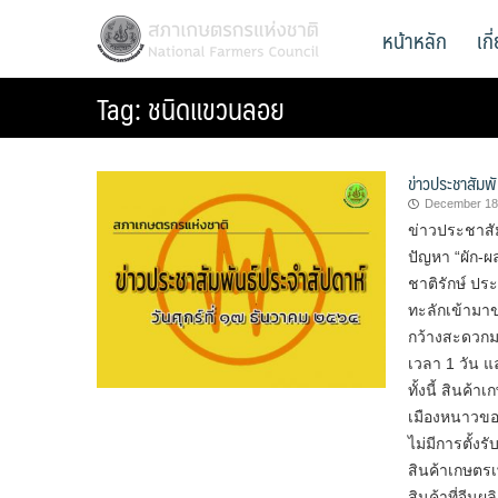
Skip
สภาเกษตรกรแห่งชาติ
หน้าหลัก
เก
National Farmers Council
to
content
Tag:
ชนิดแขวนลอย
ข่าวประชาสัมพั
December 18
ข่าวประชาสัม
ปัญหา “ผัก-
ชาติรักษ์ ป
ทะลักเข้ามา
กว้างสะดวกมา
เวลา 1 วัน
ทั้งนี้ สินค้
เมืองหนาวขอ
ไม่มีการตั้ง
สินค้าเกษตรเ
สินค้าที่จี