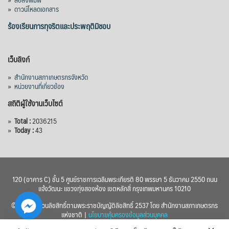
»
ดาวน์โหลดเอกสาร
ร้องเรียนการทุจริตและประพฤติมิชอบ
เว็บลิงก์
»
สำนักงานสภาเกษตรกรจังหวัด
»
หน่วยงานที่เกี่ยวข้อง
สถิติผู้ใช้งานเว็บไซต์
»
Total :
2036215
»
Today :
43
120 (อาคาร C) ชั้น 5 ศูนย์ราชการเฉลิมพระเกียรติ 80 พรรษา 5 ธันวาคม 2550 ถนน
แจ้งวัฒนะ แขวงทุ่งสองห้อง เขตหลักสี่ กรุงเทพมหานคร 10210
© 2560 สงวนลิขสิทธิ์ตามพระราชบัญญัติลิขสิทธิ์ 2537 โดย สำนักงานสภาเกษตรกร
แห่งชาติ |
นโยบายคุ้มครองข้อมูลส่วนบุคคล