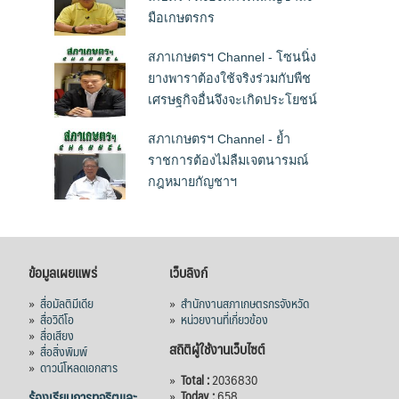
มือเกษตรกร
สภาเกษตรฯ Channel - โซนนิ่ง
ยางพาราต้องใช้จริงร่วมกับพืช
เศรษฐกิจอื่นจึงจะเกิดประโยชน์
สภาเกษตรฯ Channel - ย้ำ
ราชการต้องไม่ลืมเจตนารมณ์
กฎหมายกัญชาฯ
ข้อมูลเผยแพร่
เว็บลิงก์
»
สื่อมัลติมีเดีย
»
สำนักงานสภาเกษตรกรจังหวัด
»
สื่อวิดีโอ
»
หน่วยงานที่เกี่ยวข้อง
»
สื่อเสียง
สถิติผู้ใช้งานเว็บไซต์
»
สื่อสิ่งพิมพ์
»
ดาวน์โหลดเอกสาร
»
Total :
2036830
ร้องเรียนการทุจริตและ
»
Today :
658