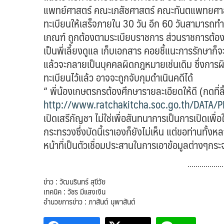
แพทย์ศาสตร์ คณะเภสัชศาสตร์ คณะทันตแพทยศาสตร
ทะเบียนให้เสร็จภายใน 30 วัน อีก 60 วันสามารถทำก
เกณฑ์ ถูกต้องตามระเบียบราชการ ส่วนราชการต้องก
เป็นพี่เลี้ยงดูแล เก็บเอกสาร คอยชี้แนะการรักษาก็จะ
แล้วจะกลายเป็นบุคคลผิดกฎหมายเช่นเดิม ซึ่งการผ
ทะเบียนไว้แล้ว อาจจะถูกจับกุมดำเนินคดีได้
“ พี่น้องเกษตรกรต้องศึกษารายละเอียดให้ดี (กดที่ลิ
http://www.ratchakitcha.soc.go.th/DATA/
เปิดเสรีกัญชา ไม่ใช่เพื่อสันทนาการเป็นการเปิดเพ
กระทรวงซึ่งบัดนี้เราเองก็ยังไม่เห็น แต่ขอท่านท
หน้าที่เป็นตัวเชื่อมประสานในการเอาข้อมูลต่างๆก
………………
ข่าว : วัฒนรินทร์ สุขีวัย
เทคนิค : วัชร มีแสงเงิน
อำนวยการข่าว : ภาสันต์ นุพาสันต์