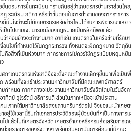
ือขั้นตอนการขึ้นทะเบียน ทราบกันอยู่ว่าเกษตรกรบ้านเราส่วนใหญ
รื่องกฎ ระเบียบ กติกา หรือว่าขั้นตอนในการทำงานของภาคราชการ
งก็มั่นใจว่าจะไม่มีเกษตรกรเครือข่ายไหนได้รับการพิจารณาเลย
อให้เป็นไปตามเจตนารมณ์ของกฎหมายเป็นหลักก็พอแล้ว
นว่าค่อนข้างจะทำงานยาก อาทิเช่น เกษตรกรในเครือข่ายที่รักษาผ
เงื่อนไขที่กำหนดไว้ในกฎกระทรวง ทั้งหมดจะผิดกฎหมาย วัตถุดิ
่นคือสิ่งที่เป็นห่วงมาก ภาคราชการไม่ควรใช้กฎระเบียบหยุมหยิ
าว
นสภาเกษตรกรแห่งชาติจึงจะตั้งคณะทำงานเล็กๆขึ้นมาเพื่อเป็นพี
่สุด พร้อมทั้งจะเข้าประสานมหาวิทยาลัยที่มีคณะแพทย์ศาสตร์
มายกำหนด ภาคกลางจะประสานมหาวิทยาลัยรังสิตโดยในวันอังคาร
าทิตย์ อุไรรัตน์ อธิการบดี ส่วนในภาคเหนือจะเข้าประสาน
แก่น ภาคใต้มหาวิทยาลัยสงขลานครินทร์ต่อไป จึงขอแนะนำเกษ
าอยู่ใช้เวลานี้รีบทำเอกสารประวัติของผู้ป่วยบันทึกเป็นทางการแ
ึ้นไปแล้วไปที่เกษตรจังหวัด เกษตรอำเภอหรือกรมส่งเสริมการเ
ือหน่วยราชการของรัฐต่างๆ พร้อมกับสถาบันการศึกษาที่มีคณะ