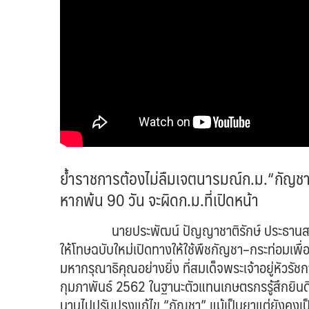
ย้ำราชการต้องไม่ลืมเจตนารมณ์ก.ม.“กัญชา
หากพ้น 90 วัน จะผิดก.ม.ที่เปิดหน้า
นายประพัฒน์ ปัญญาชาติรักษ์ ประธานสภาเกษ
ให้โทษฉบับใหม่เปิดทางให้ใช้พืชกัญชา–กระท่อมเพ
มหากรุณาธิคุณอย่างยิ่ง ที่สมเด็จพระเจ้าอยู่หัวรั
กุมภาพันธ์ 2562 ในฐานะตัวแทนเกษตรกรรู้สึกยินดี
นานไปปรับปรุงแก้ไข “กัญชา” แม้เป็นยาแต่ยังคงเป