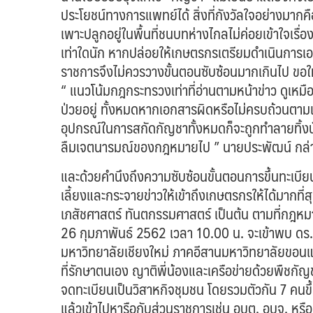
ประโยชน์ทางการแพทย์ได้ สิ่งที่กังวัลใจอย่างมากค
เพาะปลูกอยู่ในพื้นที่ชนบทห่างไกลไม่ค่อยเข้าใจเ
เท่าใดนัก หากปล่อยให้เกษตรกรเตรียมดำเนินการเอ
ราชการจึงไม่ควรวางขั้นตอนซับซ้อนมากเกินไป ข
“ แนวโน้มกฎกระทรวงเท่าที่อ่านตามหน้าข่าว ดูเหมือ
ป่วยอยู่ ทั้งหมดหากเอกสารผิดหรือไม่ครบถ้วนตาม
อุปกรณ์ในการสกัดกัญชาทั้งหมดก็จะถูกทำลายทิ้งนั
ลืมเจตนารมณ์ของกฎหมายไป ” นายประพัฒน์ กล่
และด้วยคำนึงถึงความซับซ้อนขั้นตอนการขึ้นทะเบีย
เลี้ยงและกระจายข่าวให้เข้าถึงเกษตรกรให้ได้มากที
เภสัชศาสตร์ ทันตกรรมศาสตร์ เป็นต้น ตามที่กฎห
26 กุมภาพันธ์ 2562 เวลา 10.00 น. จะเข้าพบ ดร.อ
มหาวิทยาลัยเชียงใหม่ ภาคอีสานมหาวิทยาลัยขอน
ที่รักษาตนเอง ญาติพี่น้องและเครือข่ายด้วยพืชกัญช
จดทะเบียนเป็นวิสาหกิจชุมชน โดยรวมตัวกัน 7 คนข
แล้วเข้าไปหารือกับส่วนราชการเช่น อบต. อบจ. หร