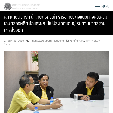
Skip
สภาเกษตรกรแห่งชาติ
MENU
to
สภาเกษตรกรฯ นำเกษตรกรเข้าหารือ กษ. ถึงแนวทางส่งเสริม
content
เกษตรกรผลิตผักและผลไม้ไปประเทศแถบยุโรปตามมาตรฐาน
การส่งออก
July 31, 2019
Thanyalaksaporn Tieoyong
ข่าวกิจกรรม
,
ข่าวสารและ
กิจกรรม
Search
for: