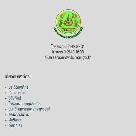
บทเพื่อพั
...
See More
ไม่สามารถดูเนื้อหานี้ได้ในขณะนี้
View on Facebook
·
Share
สภาเกษตรกรแห่งชาติ
โทรศัพท์ 0 2142 3901
14 hours ago
โทรสาร 0 2143 7608
อีเมล saraban@nfc.mail.go.th
กรมการค้าต่างประเทศ กระทรวงพาณิชย์ เปิด
เผยว่า สถิติการส่งออกสินค้ามันสำปะหลังของ
เกี่ยวกับองค์กร
ไทยในช่วง 6 เดือนของปี 2569 (ม.ค.-มิ.ย.) มี
ปริมาณ 2.52 ล้านตัน ลดลง 51.63% มูลค่า
»
ประวัติองค์กร
1,205 ล้านดอลลาร์สหรัฐ (ประมาณ
»
อำนาจหน้าที่
»
วิสัยทัศน์
38,003.15 ล้านบาท) ลดลง 27.69%
»
โครงสร้างขององค์กร
»
สมาชิกสภาเกษตรกรแห่งชาติ
ปรับตัวลดลงตามสภาวะเศรษฐกิจและการค้า
»
คณะกรรมการ
โลก โดยตลาดส่งออกสำคัญ จีน ส่งออกได้
»
ผู้บริหาร
1.52 ล้านตัน ลด 61.71%
»
ติดต่อเรา
ญี่ปุ่น 2 แสนตัน ลด 4.76%