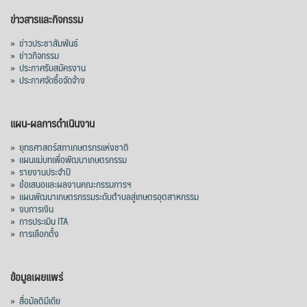
อินโดนีเซีย 8 หมื่นตัน ไม่เปลี่ยนแปลง
ข่าวสารและกิจกรรม
มาเลเซีย 9 ห
...
See More
»
ข่าวประชาสัมพันธ์
»
ข่าวกิจกรรม
ส่งออกมันครึ่งปี 69 ปริมาณ 2.52 ล้านตัน
»
ประกาศรับสมัครงาน
ลด 51.63% ยังดีที่ราคาขายดีกว่าปีก่อน
»
ประกาศจัดซื้อจัดจ้าง
mgronline.com
View on Facebook
·
Share
แผน-ผลการดำเนินงาน
»
ยุทธศาสตร์สภาเกษตรกรแห่งชาติ
»
แผนแม่บทเพื่อพัฒนาเกษตรกรรม
สภาเกษตรกรแห่งชาติ
»
รายงานประจำปี
14 hours ago
»
ข้อเสนอและผลงานคณะกรรมการฯ
»
แผนพัฒนาเกษตรกรรมระดับตำบลสู่เกษตรอุตสาหกรรม
คณะรัฐมนตรี อนุมัติโครงการอ่างเก็บน้ำ
»
งบการเงิน
คลองวังโตนด วงเงิน 7,200 ล้านบาท สะท้อน
»
การประเมิน ITA
ผลสำเร็จการผลักดันข้อเสนอเชิงนโยบายของ
»
การเลือกตั้ง
สภาเกษตรกรจังหวัดจันทบุรี
เมื่อวันที่ 5 สิงหาคม 2569 คณะรัฐมนตรีมีมติ
ข้อมูลเผยแพร่
อนุมัติโครงการอ่างเก็บน้ำคลองวังโตนด
»
สื่อมัลติมีเดีย
จังหวัดจันทบุรี กรอบวงเงิน 7,200 ล้านบาท