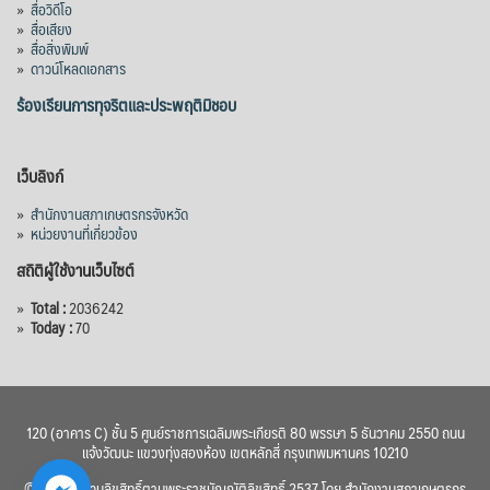
»
สื่อวิดีโอ
กำหนดระยะเวลาดำเนินงาน 7 ปี (พ.ศ. 2570–
»
สื่อเสียง
»
สื่อสิ่งพิมพ์
2576) โดยโครงการมีความจุ 99.50 ล้าน
»
ดาวน์โหลดเอกสาร
ลูกบาศก์เมตร สามารถสนับสนุนพื้นที่
ชลประทานกว่า 87,700 ไร่ เพิ่ม
...
ร้องเรียนการทุจริตและประพฤติมิชอบ
See More
Photo
เว็บลิงก์
View on Facebook
·
Share
»
สำนักงานสภาเกษตรกรจังหวัด
»
หน่วยงานที่เกี่ยวข้อง
สถิติผู้ใช้งานเว็บไซต์
»
Total :
2036242
»
Today :
70
120 (อาคาร C) ชั้น 5 ศูนย์ราชการเฉลิมพระเกียรติ 80 พรรษา 5 ธันวาคม 2550 ถนน
แจ้งวัฒนะ แขวงทุ่งสองห้อง เขตหลักสี่ กรุงเทพมหานคร 10210
© 2560 สงวนลิขสิทธิ์ตามพระราชบัญญัติลิขสิทธิ์ 2537 โดย สำนักงานสภาเกษตรกร