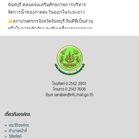
จันทบุรี ตลอดจนเสริมศักยภาพการบริหาร
จัดการน้ำของภาคตะวันออกในระยะยาว
สภาเกษตรกรจังหวัดจันทบุรี ยินดีที่เป็นส่วน
หนึ่งในการผลักดันและขับเคลื่อนตามแผนแม่
บทเพื่อพั
...
See More
ไม่สามารถดูเนื้อหานี้ได้ในขณะนี้
View on Facebook
·
Share
สภาเกษตรกรแห่งชาติ
โทรศัพท์ 0 2142 3901
12 hours ago
โทรสาร 0 2143 7608
อีเมล saraban@nfc.mail.go.th
กรมการค้าต่างประเทศ กระทรวงพาณิชย์ เปิด
เผยว่า สถิติการส่งออกสินค้ามันสำปะหลังของ
เกี่ยวกับองค์กร
ไทยในช่วง 6 เดือนของปี 2569 (ม.ค.-มิ.ย.) มี
ปริมาณ 2.52 ล้านตัน ลดลง 51.63% มูลค่า
»
ประวัติองค์กร
1,205 ล้านดอลลาร์สหรัฐ (ประมาณ
»
อำนาจหน้าที่
»
วิสัยทัศน์
38,003.15 ล้านบาท) ลดลง 27.69%