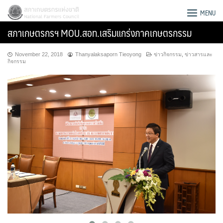
Skip
สภาเกษตรกรแห่งชาติ
MENU
to
สภาเกษตรกรฯ MOU.สอท.เสริมแกร่งภาคเกษตรกรรม
content
November 22, 2018
Thanyalaksaporn Tieoyong
ข่าวกิจกรรม
,
ข่าวสารและ
กิจกรรม
Search
for: