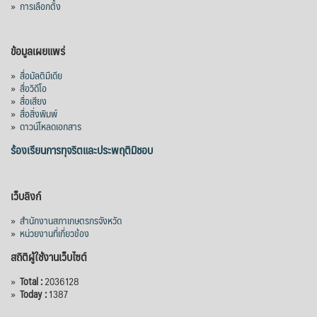
ผลสำเร็จการผลักดันข้อเสนอเชิงนโยบายของ
»
การเลือกตั้ง
สภาเกษตรกรจังหวัดจันทบุรี
เมื่อวันที่ 5 สิงหาคม 2569 คณะรัฐมนตรีมีมติ
ข้อมูลเผยแพร่
อนุมัติโครงการอ่างเก็บน้ำคลองวังโตนด
»
สื่อมัลติมีเดีย
จังหวัดจันทบุรี กรอบวงเงิน 7,200 ล้านบาท
»
สื่อวิดีโอ
กำหนดระยะเวลาดำเนินงาน 7 ปี (พ.ศ. 2570–
»
สื่อเสียง
»
สื่อสิ่งพิมพ์
2576) โดยโครงการมีความจุ 99.50 ล้าน
»
ดาวน์โหลดเอกสาร
ลูกบาศก์เมตร สามารถสนับสนุนพื้นที่
ชลประทานกว่า 87,700 ไร่ เพิ่ม
...
ร้องเรียนการทุจริตและประพฤติมิชอบ
See More
Photo
เว็บลิงก์
View on Facebook
·
Share
»
สำนักงานสภาเกษตรกรจังหวัด
»
หน่วยงานที่เกี่ยวข้อง
สถิติผู้ใช้งานเว็บไซต์
»
Total :
2036128
»
Today :
1387