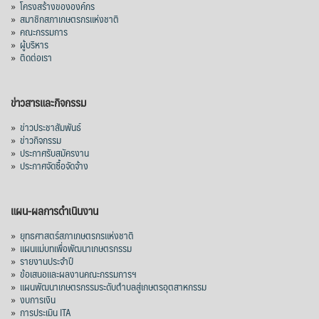
»
โครงสร้างขององค์กร
»
สมาชิกสภาเกษตรกรแห่งชาติ
ปรับตัวลดลงตามสภาวะเศรษฐกิจและการค้า
»
คณะกรรมการ
โลก โดยตลาดส่งออกสำคัญ จีน ส่งออกได้
»
ผู้บริหาร
1.52 ล้านตัน ลด 61.71%
»
ติดต่อเรา
ญี่ปุ่น 2 แสนตัน ลด 4.76%
อินโดนีเซีย 8 หมื่นตัน ไม่เปลี่ยนแปลง
ข่าวสารและกิจกรรม
มาเลเซีย 9 ห
...
See More
»
ข่าวประชาสัมพันธ์
»
ข่าวกิจกรรม
ส่งออกมันครึ่งปี 69 ปริมาณ 2.52 ล้านตัน
»
ประกาศรับสมัครงาน
ลด 51.63% ยังดีที่ราคาขายดีกว่าปีก่อน
»
ประกาศจัดซื้อจัดจ้าง
mgronline.com
View on Facebook
·
Share
แผน-ผลการดำเนินงาน
»
ยุทธศาสตร์สภาเกษตรกรแห่งชาติ
»
แผนแม่บทเพื่อพัฒนาเกษตรกรรม
สภาเกษตรกรแห่งชาติ
»
รายงานประจำปี
12 hours ago
»
ข้อเสนอและผลงานคณะกรรมการฯ
»
แผนพัฒนาเกษตรกรรมระดับตำบลสู่เกษตรอุตสาหกรรม
คณะรัฐมนตรี อนุมัติโครงการอ่างเก็บน้ำ
»
งบการเงิน
คลองวังโตนด วงเงิน 7,200 ล้านบาท สะท้อน
»
การประเมิน ITA