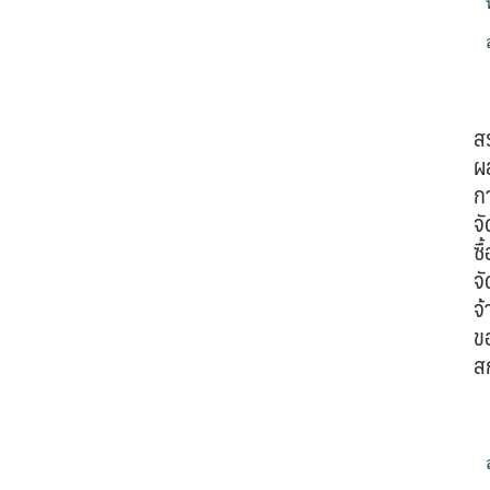
ส
ผ
ก
จั
ซื้
จั
จ้
ข
ส