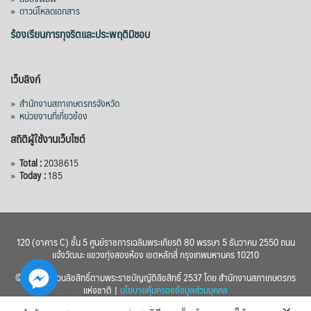
»
ดาวน์โหลดเอกสาร
ร้องเรียนการทุจริตและประพฤติมิชอบ
เว็บลิงก์
»
สำนักงานสภาเกษตรกรจังหวัด
»
หน่วยงานที่เกี่ยวข้อง
สถิติผู้ใช้งานเว็บไซต์
»
Total :
2038615
»
Today :
185
120 (อาคาร C) ชั้น 5 ศูนย์ราชการเฉลิมพระเกียรติ 80 พรรษา 5 ธันวาคม 2550 ถนน
แจ้งวัฒนะ แขวงทุ่งสองห้อง เขตหลักสี่ กรุงเทพมหานคร 10210
© 2560 สงวนลิขสิทธิ์ตามพระราชบัญญัติลิขสิทธิ์ 2537 โดย สำนักงานสภาเกษตรกร
แห่งชาติ |
นโยบายคุ้มครองข้อมูลส่วนบุคคล