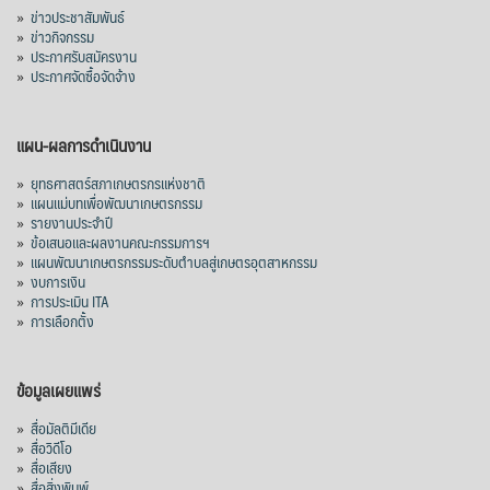
»
ข่าวประชาสัมพันธ์
»
ข่าวกิจกรรม
»
ประกาศรับสมัครงาน
»
ประกาศจัดซื้อจัดจ้าง
แผน-ผลการดำเนินงาน
»
ยุทธศาสตร์สภาเกษตรกรแห่งชาติ
»
แผนแม่บทเพื่อพัฒนาเกษตรกรรม
»
รายงานประจำปี
»
ข้อเสนอและผลงานคณะกรรมการฯ
»
แผนพัฒนาเกษตรกรรมระดับตำบลสู่เกษตรอุตสาหกรรม
»
งบการเงิน
»
การประเมิน ITA
»
การเลือกตั้ง
ข้อมูลเผยแพร่
»
สื่อมัลติมีเดีย
»
สื่อวิดีโอ
»
สื่อเสียง
»
สื่อสิ่งพิมพ์