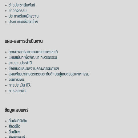
»
ข่าวประชาสัมพันธ์
»
ข่าวกิจกรรม
»
ประกาศรับสมัครงาน
»
ประกาศจัดซื้อจัดจ้าง
แผน-ผลการดำเนินงาน
»
ยุทธศาสตร์สภาเกษตรกรแห่งชาติ
»
แผนแม่บทเพื่อพัฒนาเกษตรกรรม
»
รายงานประจำปี
»
ข้อเสนอและผลงานคณะกรรมการฯ
»
แผนพัฒนาเกษตรกรรมระดับตำบลสู่เกษตรอุตสาหกรรม
»
งบการเงิน
»
การประเมิน ITA
»
การเลือกตั้ง
ข้อมูลเผยแพร่
»
สื่อมัลติมีเดีย
»
สื่อวิดีโอ
»
สื่อเสียง
»
สื่อสิ่งพิมพ์