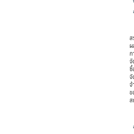
ส
ผ
ก
จั
ซื้
จั
จ้
ข
ส