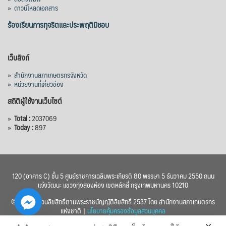
»
ดาวน์โหลดเอกสาร
ร้องเรียนการทุจริตและประพฤติมิชอบ
เว็บลิงก์
»
สำนักงานสภาเกษตรกรจังหวัด
»
หน่วยงานที่เกี่ยวข้อง
สถิติผู้ใช้งานเว็บไซต์
»
Total :
2037069
»
Today :
897
120 (อาคาร C) ชั้น 5 ศูนย์ราชการเฉลิมพระเกียรติ 80 พรรษา 5 ธันวาคม 2550 ถนน
แจ้งวัฒนะ แขวงทุ่งสองห้อง เขตหลักสี่ กรุงเทพมหานคร 10210
© 2560 สงวนลิขสิทธิ์ตามพระราชบัญญัติลิขสิทธิ์ 2537 โดย สำนักงานสภาเกษตรกร
แห่งชาติ |
นโยบายคุ้มครองข้อมูลส่วนบุคคล