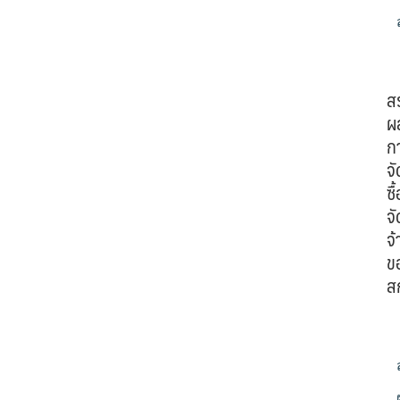
ส
ผ
ก
จั
ซื้
จั
จ้
ข
ส