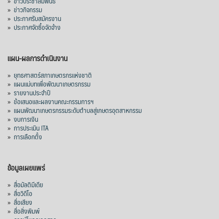
»
ข่าวประชาสัมพันธ์
»
ข่าวกิจกรรม
»
ประกาศรับสมัครงาน
»
ประกาศจัดซื้อจัดจ้าง
แผน-ผลการดำเนินงาน
»
ยุทธศาสตร์สภาเกษตรกรแห่งชาติ
»
แผนแม่บทเพื่อพัฒนาเกษตรกรรม
»
รายงานประจำปี
»
ข้อเสนอและผลงานคณะกรรมการฯ
»
แผนพัฒนาเกษตรกรรมระดับตำบลสู่เกษตรอุตสาหกรรม
»
งบการเงิน
»
การประเมิน ITA
»
การเลือกตั้ง
ข้อมูลเผยแพร่
»
สื่อมัลติมีเดีย
»
สื่อวิดีโอ
»
สื่อเสียง
»
สื่อสิ่งพิมพ์