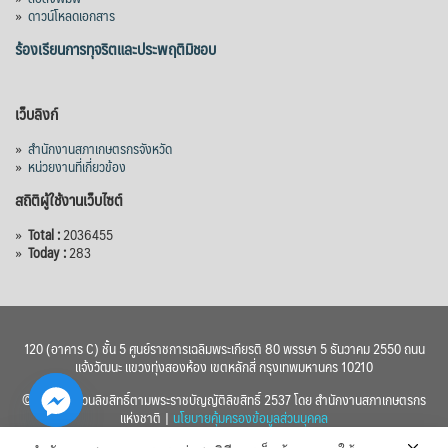
»
ดาวน์โหลดเอกสาร
ร้องเรียนการทุจริตและประพฤติมิชอบ
เว็บลิงก์
»
สำนักงานสภาเกษตรกรจังหวัด
»
หน่วยงานที่เกี่ยวข้อง
สถิติผู้ใช้งานเว็บไซต์
»
Total :
2036455
»
Today :
283
120 (อาคาร C) ชั้น 5 ศูนย์ราชการเฉลิมพระเกียรติ 80 พรรษา 5 ธันวาคม 2550 ถนน
แจ้งวัฒนะ แขวงทุ่งสองห้อง เขตหลักสี่ กรุงเทพมหานคร 10210
© 2560 สงวนลิขสิทธิ์ตามพระราชบัญญัติลิขสิทธิ์ 2537 โดย สำนักงานสภาเกษตรกร
แห่งชาติ |
นโยบายคุ้มครองข้อมูลส่วนบุคคล