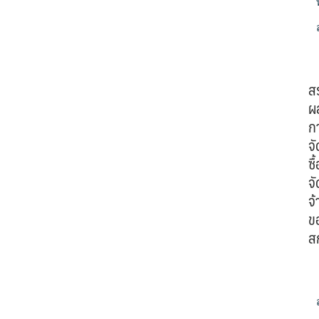
ส
ผ
ก
จั
ซื้
จั
จ้
ข
ส