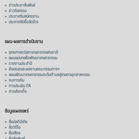
»
ข่าวประชาสัมพันธ์
»
ข่าวกิจกรรม
»
ประกาศรับสมัครงาน
»
ประกาศจัดซื้อจัดจ้าง
แผน-ผลการดำเนินงาน
»
ยุทธศาสตร์สภาเกษตรกรแห่งชาติ
»
แผนแม่บทเพื่อพัฒนาเกษตรกรรม
»
รายงานประจำปี
»
ข้อเสนอและผลงานคณะกรรมการฯ
»
แผนพัฒนาเกษตรกรรมระดับตำบลสู่เกษตรอุตสาหกรรม
»
งบการเงิน
»
การประเมิน ITA
»
การเลือกตั้ง
ข้อมูลเผยแพร่
»
สื่อมัลติมีเดีย
»
สื่อวิดีโอ
»
สื่อเสียง
»
สื่อสิ่งพิมพ์