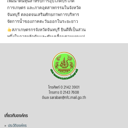
เพิ่มน้ำต้นทุนสำหรับการอุปโภคบริโภค
การเกษตร และภาคอุตสาหกรรมในจังหวัด
จันทบุรี ตลอดจนเสริมศักยภาพการบริหาร
จัดการน้ำของภาคตะวันออกในระยะยาว
สภาเกษตรกรจังหวัดจันทบุรี ยินดีที่เป็นส่วน
หนึ่งในการผลักดันและขับเคลื่อนตามแผนแม่
บทเพื่อพั
...
See More
ไม่สามารถดูเนื้อหานี้ได้ในขณะนี้
View on Facebook
·
Share
สภาเกษตรกรแห่งชาติ
โทรศัพท์ 0 2142 3901
21 hours ago
โทรสาร 0 2143 7608
อีเมล saraban@nfc.mail.go.th
กรมการค้าต่างประเทศ กระทรวงพาณิชย์ เปิด
เผยว่า สถิติการส่งออกสินค้ามันสำปะหลังของ
เกี่ยวกับองค์กร
ไทยในช่วง 6 เดือนของปี 2569 (ม.ค.-มิ.ย.) มี
ปริมาณ 2.52 ล้านตัน ลดลง 51.63% มูลค่า
»
ประวัติองค์กร