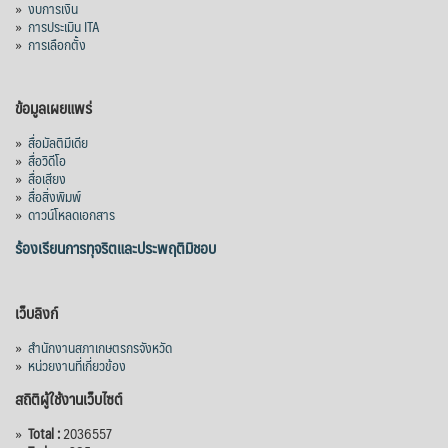
»
งบการเงิน
คลองวังโตนด วงเงิน 7,200 ล้านบาท สะท้อน
»
การประเมิน ITA
ผลสำเร็จการผลักดันข้อเสนอเชิงนโยบายของ
»
การเลือกตั้ง
สภาเกษตรกรจังหวัดจันทบุรี
เมื่อวันที่ 5 สิงหาคม 2569 คณะรัฐมนตรีมีมติ
ข้อมูลเผยแพร่
อนุมัติโครงการอ่างเก็บน้ำคลองวังโตนด
»
สื่อมัลติมีเดีย
จังหวัดจันทบุรี กรอบวงเงิน 7,200 ล้านบาท
»
สื่อวิดีโอ
กำหนดระยะเวลาดำเนินงาน 7 ปี (พ.ศ. 2570–
»
สื่อเสียง
»
สื่อสิ่งพิมพ์
2576) โดยโครงการมีความจุ 99.50 ล้าน
»
ดาวน์โหลดเอกสาร
ลูกบาศก์เมตร สามารถสนับสนุนพื้นที่
ชลประทานกว่า 87,700 ไร่ เพิ่ม
...
ร้องเรียนการทุจริตและประพฤติมิชอบ
See More
Photo
เว็บลิงก์
View on Facebook
·
Share
»
สำนักงานสภาเกษตรกรจังหวัด
»
หน่วยงานที่เกี่ยวข้อง
สถิติผู้ใช้งานเว็บไซต์
»
Total :
2036557