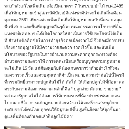
ทส.กำลังแก้ไขเพิ่มเติม เมื่อเปิดมาตรา 7 ในพ.ร.บ.ป่าไม้ พ.ศ.2489
เพื่อให้กฎหมายเข้าสู่สภานิติบัญญัติแห่งชาติน่าจะไม่เกินสิ้นเดือน
ตุลาคม 2561 เพียงแต่จะเพิ่มเติมเพื่อให้กฎหมายฉบับนี้ครอบคลุม
พื้นที่ สปก.และพื้นที่อนุญาตอื่นๆด้วย คณะกรรมการนโยบายที่ดิน
แห่งชาติ(คทช.)จะได้เปิดโอกาสให้ดำเนินการใช้ประโยชน์ได้เต็ม
ที่ สำหรับข้อติดขัดในการทำธุรกิจต่อเนื่องจากไม้ จึงต้องมีการปรับ
เรื่องการอนุญาตให้มีความง่ายสะดวก รวดเร็วขึ้น และนั่นเป็น
นโยบายของรัฐบาลในการอำนวยความสะดวกทุกกระทรวงต้อง
อำนวยความสะดวกให้ การจดทะเบียนหรืออนุญาตตามกฎหมาย
จะไม่เกิน 15 วัน แต่ต้องคุยกับพี่น้องเกษตรกรว่าทำอย่างไรถึงจะ
สะดวกรวดเร็วและควบคุมเท่าที่จำเป็น หมายความว่าต่อไปนี้ใครมี
ที่กรรมสิทธิ์สามารถปลูกต้นไม้ได้ ตัดได้ ให้เลือกปลูกไม้ที่มีอนาคต
ตรงกับความต้องการตลาด หลักก็คือ “ ปลูกง่าย ตัดง่าย ขายง่าย ”
ทส.และรัฐบาลไม่ได้ต้องการให้เกษตรกรพี่น้องประชาชนยากจน
ไปตลอดชีวิต การแก้กฎหมายด้วยหวังว่าไม้จะสร้างเศรษฐกิจยก
ระดับรายได้คนไทยทุกคนให้มีฐานะดีขึ้น สูงขึ้นจึงขอให้ลุกขึ้นมา
ดูแลพื้นที่ของตัวเองแล้วก็ปลูกไม้มีค่า”