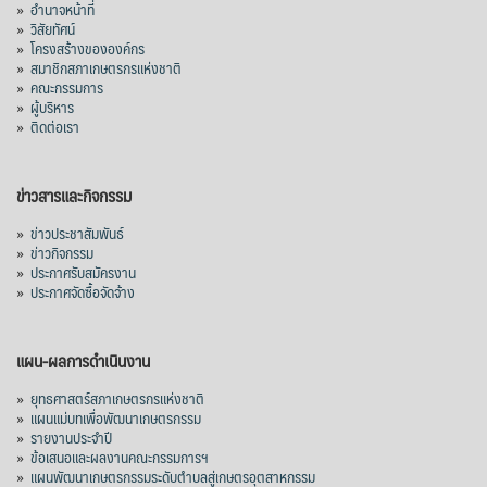
1,205 ล้านดอลลาร์สหรัฐ (ประมาณ
»
อำนาจหน้าที่
»
วิสัยทัศน์
38,003.15 ล้านบาท) ลดลง 27.69%
»
โครงสร้างขององค์กร
»
สมาชิกสภาเกษตรกรแห่งชาติ
ปรับตัวลดลงตามสภาวะเศรษฐกิจและการค้า
»
คณะกรรมการ
โลก โดยตลาดส่งออกสำคัญ จีน ส่งออกได้
»
ผู้บริหาร
1.52 ล้านตัน ลด 61.71%
»
ติดต่อเรา
ญี่ปุ่น 2 แสนตัน ลด 4.76%
อินโดนีเซีย 8 หมื่นตัน ไม่เปลี่ยนแปลง
ข่าวสารและกิจกรรม
มาเลเซีย 9 ห
...
See More
»
ข่าวประชาสัมพันธ์
»
ข่าวกิจกรรม
ส่งออกมันครึ่งปี 69 ปริมาณ 2.52 ล้านตัน
»
ประกาศรับสมัครงาน
ลด 51.63% ยังดีที่ราคาขายดีกว่าปีก่อน
»
ประกาศจัดซื้อจัดจ้าง
mgronline.com
View on Facebook
·
Share
แผน-ผลการดำเนินงาน
»
ยุทธศาสตร์สภาเกษตรกรแห่งชาติ
»
แผนแม่บทเพื่อพัฒนาเกษตรกรรม
สภาเกษตรกรแห่งชาติ
»
รายงานประจำปี
21 hours ago
»
ข้อเสนอและผลงานคณะกรรมการฯ
»
แผนพัฒนาเกษตรกรรมระดับตำบลสู่เกษตรอุตสาหกรรม
คณะรัฐมนตรี อนุมัติโครงการอ่างเก็บน้ำ