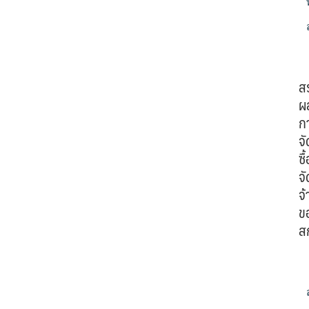
ส
ผ
ก
จั
ซื้
จั
จ้
ข
ส