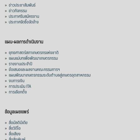
»
ข่าวประชาสัมพันธ์
»
ข่าวกิจกรรม
»
ประกาศรับสมัครงาน
»
ประกาศจัดซื้อจัดจ้าง
แผน-ผลการดำเนินงาน
»
ยุทธศาสตร์สภาเกษตรกรแห่งชาติ
»
แผนแม่บทเพื่อพัฒนาเกษตรกรรม
»
รายงานประจำปี
»
ข้อเสนอและผลงานคณะกรรมการฯ
»
แผนพัฒนาเกษตรกรรมระดับตำบลสู่เกษตรอุตสาหกรรม
»
งบการเงิน
»
การประเมิน ITA
»
การเลือกตั้ง
ข้อมูลเผยแพร่
»
สื่อมัลติมีเดีย
»
สื่อวิดีโอ
»
สื่อเสียง
»
สื่อสิ่งพิมพ์