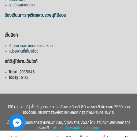
»
ดาวน์โหลดเอกสาร
ร้องเรียนการทุจริตและประพฤติมิชอบ
เว็บลิงก์
»
สำนักงานสภาเกษตรกรจังหวัด
»
หน่วยงานที่เกี่ยวข้อง
สถิติผู้ใช้งานเว็บไซต์
»
Total :
2035646
»
Today :
905
120 (อาคาร C) ชั้น 5 ศูนย์ราชการเฉลิมพระเกียรติ 80 พรรษา 5 ธันวาคม 2550 ถนน
แจ้งวัฒนะ แขวงทุ่งสองห้อง เขตหลักสี่ กรุงเทพมหานคร 10210
© 2560 สงวนลิขสิทธิ์ตามพระราชบัญญัติลิขสิทธิ์ 2537 โดย สำนักงานสภาเกษตรกร
แห่งชาติ |
นโยบายคุ้มครองข้อมูลส่วนบุคคล