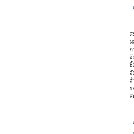
ส
ผ
ก
จั
ซื้
จั
จ้
ข
ส