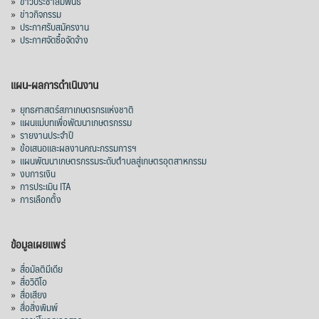
»
ข่าวประชาสัมพันธ์
»
ข่าวกิจกรรม
»
ประกาศรับสมัครงาน
»
ประกาศจัดซื้อจัดจ้าง
แผน-ผลการดำเนินงาน
»
ยุทธศาสตร์สภาเกษตรกรแห่งชาติ
»
แผนแม่บทเพื่อพัฒนาเกษตรกรรม
»
รายงานประจำปี
»
ข้อเสนอและผลงานคณะกรรมการฯ
»
แผนพัฒนาเกษตรกรรมระดับตำบลสู่เกษตรอุตสาหกรรม
»
งบการเงิน
»
การประเมิน ITA
»
การเลือกตั้ง
ข้อมูลเผยแพร่
»
สื่อมัลติมีเดีย
»
สื่อวิดีโอ
»
สื่อเสียง
»
สื่อสิ่งพิมพ์