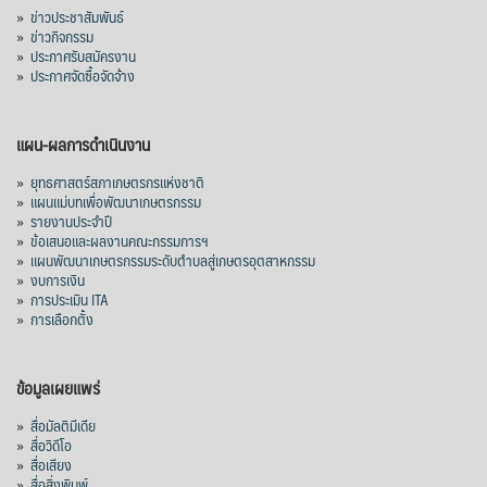
»
ข่าวประชาสัมพันธ์
»
ข่าวกิจกรรม
»
ประกาศรับสมัครงาน
»
ประกาศจัดซื้อจัดจ้าง
แผน-ผลการดำเนินงาน
»
ยุทธศาสตร์สภาเกษตรกรแห่งชาติ
»
แผนแม่บทเพื่อพัฒนาเกษตรกรรม
»
รายงานประจำปี
»
ข้อเสนอและผลงานคณะกรรมการฯ
»
แผนพัฒนาเกษตรกรรมระดับตำบลสู่เกษตรอุตสาหกรรม
»
งบการเงิน
»
การประเมิน ITA
»
การเลือกตั้ง
ข้อมูลเผยแพร่
»
สื่อมัลติมีเดีย
»
สื่อวิดีโอ
»
สื่อเสียง
»
สื่อสิ่งพิมพ์