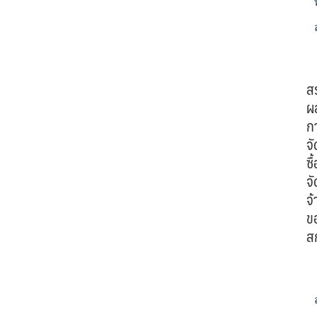
ส
ผ
ก
จั
ซื้
จั
จ้
ข
ส