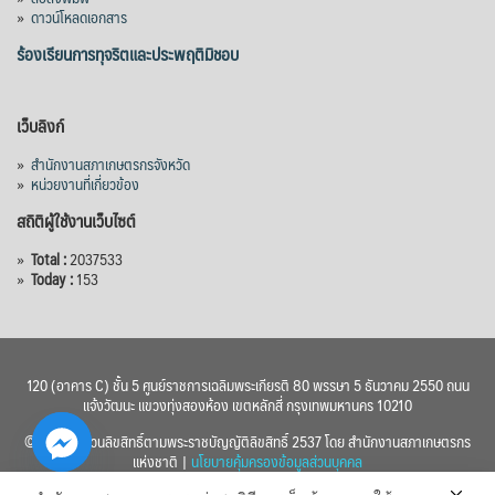
»
ดาวน์โหลดเอกสาร
ร้องเรียนการทุจริตและประพฤติมิชอบ
เว็บลิงก์
»
สำนักงานสภาเกษตรกรจังหวัด
»
หน่วยงานที่เกี่ยวข้อง
สถิติผู้ใช้งานเว็บไซต์
»
Total :
2037533
»
Today :
153
120 (อาคาร C) ชั้น 5 ศูนย์ราชการเฉลิมพระเกียรติ 80 พรรษา 5 ธันวาคม 2550 ถนน
แจ้งวัฒนะ แขวงทุ่งสองห้อง เขตหลักสี่ กรุงเทพมหานคร 10210
© 2560 สงวนลิขสิทธิ์ตามพระราชบัญญัติลิขสิทธิ์ 2537 โดย สำนักงานสภาเกษตรกร
แห่งชาติ |
นโยบายคุ้มครองข้อมูลส่วนบุคคล