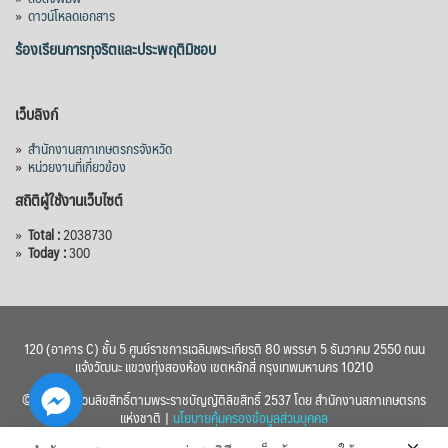
»
ดาวน์โหลดเอกสาร
ร้องเรียนการทุจริตและประพฤติมิชอบ
เว็บลิงก์
»
สำนักงานสภาเกษตรกรจังหวัด
»
หน่วยงานที่เกี่ยวข้อง
สถิติผู้ใช้งานเว็บไซต์
»
Total :
2038730
»
Today :
300
120 (อาคาร C) ชั้น 5 ศูนย์ราชการเฉลิมพระเกียรติ 80 พรรษา 5 ธันวาคม 2550 ถนน
แจ้งวัฒนะ แขวงทุ่งสองห้อง เขตหลักสี่ กรุงเทพมหานคร 10210
© 2560 สงวนลิขสิทธิ์ตามพระราชบัญญัติลิขสิทธิ์ 2537 โดย สำนักงานสภาเกษตรกร
แห่งชาติ |
นโยบายคุ้มครองข้อมูลส่วนบุคคล