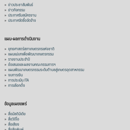
»
ข่าวประชาสัมพันธ์
»
ข่าวกิจกรรม
»
ประกาศรับสมัครงาน
»
ประกาศจัดซื้อจัดจ้าง
แผน-ผลการดำเนินงาน
»
ยุทธศาสตร์สภาเกษตรกรแห่งชาติ
»
แผนแม่บทเพื่อพัฒนาเกษตรกรรม
»
รายงานประจำปี
»
ข้อเสนอและผลงานคณะกรรมการฯ
»
แผนพัฒนาเกษตรกรรมระดับตำบลสู่เกษตรอุตสาหกรรม
»
งบการเงิน
»
การประเมิน ITA
»
การเลือกตั้ง
ข้อมูลเผยแพร่
»
สื่อมัลติมีเดีย
»
สื่อวิดีโอ
»
สื่อเสียง
»
สื่อสิ่งพิมพ์