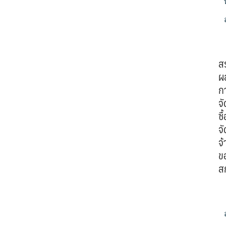
ส
ผ
ก
จั
ซื้
จั
จ้
ข
ส