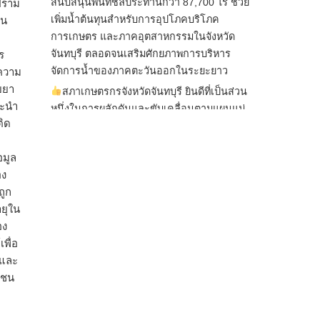
สนับสนุนพื้นที่ชลประทานกว่า 87,700 ไร่ ช่วย
ปราม
เพิ่มน้ำต้นทุนสำหรับการอุปโภคบริโภค
าน
การเกษตร และภาคอุตสาหกรรมในจังหวัด
จันทบุรี ตลอดจนเสริมศักยภาพการบริหาร
ร
จัดการน้ำของภาคตะวันออกในระยะยาว
นความ
ยยา
สภาเกษตรกรจังหวัดจันทบุรี ยินดีที่เป็นส่วน
นะนำ
หนึ่งในการผลักดันและขับเคลื่อนตามแผนแม่
ติด
บทเพื่อพั
...
See More
ไม่สามารถดูเนื้อหานี้ได้ในขณะนี้
อมูล
อง
View on Facebook
·
Share
ถูก
ยุใน
อง
สภาเกษตรกรแห่งชาติ
1 day ago
พื่อ
ยและ
กรมการค้าต่างประเทศ กระทรวงพาณิชย์ เปิด
มชน
เผยว่า สถิติการส่งออกสินค้ามันสำปะหลังของ
ไทยในช่วง 6 เดือนของปี 2569 (ม.ค.-มิ.ย.) มี