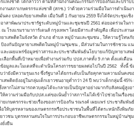
แห่งชาติ ได้กล่าวว่า ตามที่สำนักงานคณะกรรมการป้องกันและปราบ
นักงานสภาเกษตรกรแห่งชาติ (สกช.) ว่าด้วยความร่วมมือในการดำเนินง
่นคง ปลอดภัยยาเสพติด เมื่อวันที่ 1 กันยายน 2559 จึงได้จัดประชุมเชิง
รกรอาสาพัฒนาประชารัฐระดับหมู่บ้านและชุมชนปี 2561 ต่อยอดร่วมในกา
2561 ณ โรงแรมรามาการ์เดนส์ กรุงเทพฯ โดยมีสาระสำคัญคือ เพื่อประสา
าเสพติดในจังหวัด อำเภอ ตำบล หมู่บ้านและชุมชน , ให้ความรู้โทษภั
ป้องกันปัญหายาเสพติดในหมู่บ้าน/ชุมชน , มีส่วนร่วมในการชักชวน แ
 , และเผยแพร่ข้อมูลข่าวสารและประชาสัมพันธ์นโยบายแก้ปัญหายาเสพ
อกพื้นที่เป้าหมายเพื่อทำงานร่วมกับ ปปส.ภาคทั้ง 9 ภาค ตั้งแต่เดือน
ข้อมูลและโมเดลที่จะดำเนินโครงการขยายผลต่อไปในปี 2562 ทั้งนี้ ข้
ายังมีความรุนแรง ซึ่งรัฐบาลได้ยกระดับเป็นภัยคุกคามความมั่นคงข
ดยังอยู่ในกลุ่มเด็กเยาวชนอายุต่ำกว่า 24 ปี พบว่าเด็กกลุ่มนี้ 45% 
ซึ่งหากไม่สามารถควบคุมได้จะกลายเป็นปัญหาอย่างมากกับสังคมผู้สูงอา
้ความร่วมมือกับปปส.แต่ขอเน้นย้ำว่าสภาฯไม่ได้เข้าไปช่วยในเรื่องข
่ายเกษตรกรจะช่วยเรื่องของการป้องกัน รณรงค์ เผยแพร่ ประชาสัมพันธ์เ
นเพื่อให้บุตรหลานของเกษตรกรหรือประชาชนในพื้นที่ได้ตระหนักถึงพิษภั
ด็กเยาวชน บุตรหลานสนใจในการประกอบอาชีพเกษตรกรรมในหมู่บ้าน/ชุ
ยั่งยืน