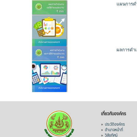
แผนการดำ
ผลการดำเ
เกี่ยวกับองค์กร
»
ประวัติองค์กร
»
อำนาจหน้าที่
»
วิสัยทัศน์