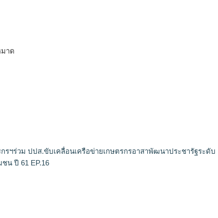
ูหมาด
กรฯร่วม ปปส.ขับเคลื่อนเครือข่ายเกษตรกรอาสาพัฒนาประชารัฐระดับ
ุมชน ปี 61 EP.16