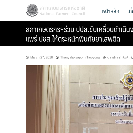
Skip
สภาเกษตรกรแห่งชาติ
หน้าหลัก
เก
National Farmers Council
to
content
สภาเกษตรกรฯร่วม ปปส.ขับเคลื่อนดำเนินง
แพร่ ปชส.ให้ตระหนักพิษภัยยาเสพติด
March 27, 2018
Thanyalaksaporn Tieoyong
ข่าวประชาสัมพันธ์