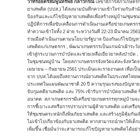
ว่าที่ร้อยตรีสมพูนทรัพย์ กล้าวิกรณ์
เลขาธิการสภาเกษตรกร
ยาเสพติด (ปปส.) ได้ลงนามบันทึกความเข้าใจร่วมกับสำ
ป้องกันและแก้ไขปัญหายาเสพติดเพื่อสร้างหมู่บ้าน/ชุมชนมั
ปฏิบัติการเพื่อขับเคลื่อนการดำเนินงานเครือข่ายเกษต
ทำความเข้าใจทั้ง 2 ฝ่าย ระหว่างวันที่ 22-23 มีนาคม 
ร่วมมือดำเนินงานตามนโยบายรัฐบาล ป้องกันแก้ไขปัญหาย
เสพติดแก่เกษตรกร , พัฒนาเกษตรกรเป็นแกนนำเฝ้าระวัง 
เข้าสู่กระบวนการบำบัดและช่วยเหลือเยียวยาหลังบำบัด
ในชุมชนหมู่บ้าน โดยสภาเกษตรกรจังหวัดแต่ละจังหวัดจะเลื
เมษายน – กันยายน 2561 ประเมินและรายงานผล เพื่อเป็น
จาก ปปส.ได้เผยถึงสถานการณ์ยาเสพติดในประเทศไทยพบว่
ประเทศในแผนพัฒนาชาติ 20 ปี ความรุนแรงของปัญหายาเสพติ
จับกุมคดียาเสพติด และ 75% เข้ารับการบำบัดยาเสพติด 
อนาคต สภาเกษตรกรฯมีเครือข่ายเกษตรกรทุกหมู่บ้านจะให
การชี้เบาะแสหรือการปราบปรามผู้ค้ายาเสพติด แต่เครือข
ให้ชุมชนตระหนักถึงพิษภัยยาเสพติด และสร้างภูมิคุ้มกั
ไม่เข้าไปเกี่ยวข้องกับยาเสพติด หากสามารถนำพาให้เ
เพิ่มขึ้น เชื่อมั่นว่าจะสามารถแก้ไขปัญหายาเสพติดได้อย่าง