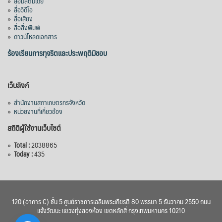
»
สื่อมัลติมีเดีย
จังหวัดจันทบุรี กรอบวงเงิน 7,200 ล้านบาท
»
สื่อวิดีโอ
กำหนดระยะเวลาดำเนินงาน 7 ปี (พ.ศ. 2570–
»
สื่อเสียง
»
สื่อสิ่งพิมพ์
2576) โดยโครงการมีความจุ 99.50 ล้าน
»
ดาวน์โหลดเอกสาร
ลูกบาศก์เมตร สามารถสนับสนุนพื้นที่
ชลประทานกว่า 87,700 ไร่ เพิ่ม
...
ร้องเรียนการทุจริตและประพฤติมิชอบ
See More
Photo
เว็บลิงก์
View on Facebook
·
Share
»
สำนักงานสภาเกษตรกรจังหวัด
»
หน่วยงานที่เกี่ยวข้อง
สถิติผู้ใช้งานเว็บไซต์
»
Total :
2038865
»
Today :
435
120 (อาคาร C) ชั้น 5 ศูนย์ราชการเฉลิมพระเกียรติ 80 พรรษา 5 ธันวาคม 2550 ถนน
แจ้งวัฒนะ แขวงทุ่งสองห้อง เขตหลักสี่ กรุงเทพมหานคร 10210