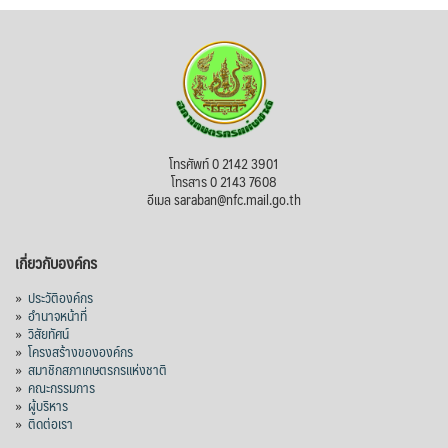
บทเพื่อพั
...
See More
ไม่สามารถดูเนื้อหานี้ได้ในขณะนี้
View on Facebook
·
Share
สภาเกษตรกรแห่งชาติ
โทรศัพท์ 0 2142 3901
3 days ago
โทรสาร 0 2143 7608
อีเมล saraban@nfc.mail.go.th
กรมการค้าต่างประเทศ กระทรวงพาณิชย์ เปิด
เผยว่า สถิติการส่งออกสินค้ามันสำปะหลังของ
เกี่ยวกับองค์กร
ไทยในช่วง 6 เดือนของปี 2569 (ม.ค.-มิ.ย.) มี
ปริมาณ 2.52 ล้านตัน ลดลง 51.63% มูลค่า
»
ประวัติองค์กร
1,205 ล้านดอลลาร์สหรัฐ (ประมาณ
»
อำนาจหน้าที่
»
วิสัยทัศน์
38,003.15 ล้านบาท) ลดลง 27.69%
»
โครงสร้างขององค์กร
»
สมาชิกสภาเกษตรกรแห่งชาติ
ปรับตัวลดลงตามสภาวะเศรษฐกิจและการค้า
»
คณะกรรมการ
โลก โดยตลาดส่งออกสำคัญ จีน ส่งออกได้
»
ผู้บริหาร
1.52 ล้านตัน ลด 61.71%
»
ติดต่อเรา
ญี่ปุ่น 2 แสนตัน ลด 4.76%