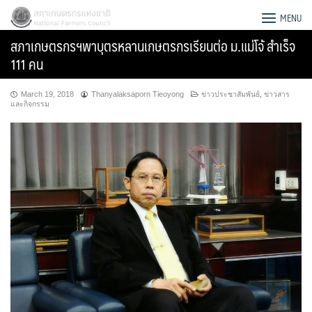
Skip
สภาเกษตรกรแห่งชาติ
MENU
to
สภาเกษตรกรฯพาบุตรหลานเกษตรกรเรียนต่อ ม.แม่โจ้ สำเร็จ
content
111 คน
March 19, 2018
Thanyalaksaporn Tieoyong
ข่าวประชาสัมพันธ์
,
ข่าวสาร
และกิจกรรม
Search
for: