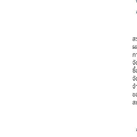
ส
ผ
ก
จั
ซื้
จั
จ้
ข
ส