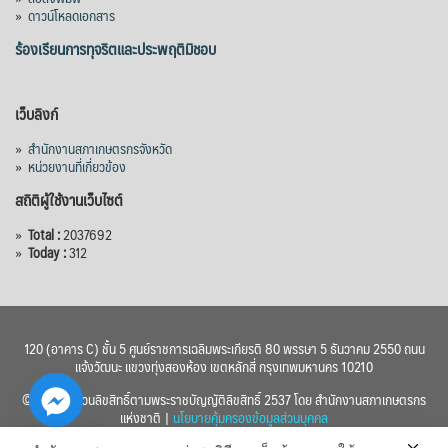
»
ดาวน์โหลดเอกสาร
ร้องเรียนการทุจริตและประพฤติมิชอบ
เว็บลิงก์
»
สำนักงานสภาเกษตรกรจังหวัด
»
หน่วยงานที่เกี่ยวข้อง
สถิติผู้ใช้งานเว็บไซต์
»
Total :
2037692
»
Today :
312
120 (อาคาร C) ชั้น 5 ศูนย์ราชการเฉลิมพระเกียรติ 80 พรรษา 5 ธันวาคม 2550 ถนน
แจ้งวัฒนะ แขวงทุ่งสองห้อง เขตหลักสี่ กรุงเทพมหานคร 10210
© 2560 สงวนลิขสิทธิ์ตามพระราชบัญญัติลิขสิทธิ์ 2537 โดย สำนักงานสภาเกษตรกร
แห่งชาติ |
นโยบายคุ้มครองข้อมูลส่วนบุคคล