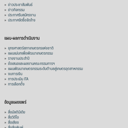
»
ข่าวประชาสัมพันธ์
»
ข่าวกิจกรรม
»
ประกาศรับสมัครงาน
»
ประกาศจัดซื้อจัดจ้าง
แผน-ผลการดำเนินงาน
»
ยุทธศาสตร์สภาเกษตรกรแห่งชาติ
»
แผนแม่บทเพื่อพัฒนาเกษตรกรรม
»
รายงานประจำปี
»
ข้อเสนอและผลงานคณะกรรมการฯ
»
แผนพัฒนาเกษตรกรรมระดับตำบลสู่เกษตรอุตสาหกรรม
»
งบการเงิน
»
การประเมิน ITA
»
การเลือกตั้ง
ข้อมูลเผยแพร่
»
สื่อมัลติมีเดีย
»
สื่อวิดีโอ
»
สื่อเสียง
»
สื่อสิ่งพิมพ์