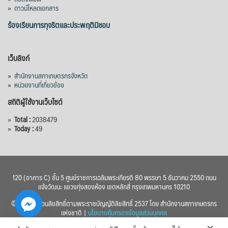
»
ดาวน์โหลดเอกสาร
ร้องเรียนการทุจริตและประพฤติมิชอบ
เว็บลิงก์
»
สำนักงานสภาเกษตรกรจังหวัด
»
หน่วยงานที่เกี่ยวข้อง
สถิติผู้ใช้งานเว็บไซต์
»
Total :
2038479
»
Today :
49
120 (อาคาร C) ชั้น 5 ศูนย์ราชการเฉลิมพระเกียรติ 80 พรรษา 5 ธันวาคม 2550 ถนน
แจ้งวัฒนะ แขวงทุ่งสองห้อง เขตหลักสี่ กรุงเทพมหานคร 10210
© 2560 สงวนลิขสิทธิ์ตามพระราชบัญญัติลิขสิทธิ์ 2537 โดย สำนักงานสภาเกษตรกร
แห่งชาติ |
นโยบายคุ้มครองข้อมูลส่วนบุคคล