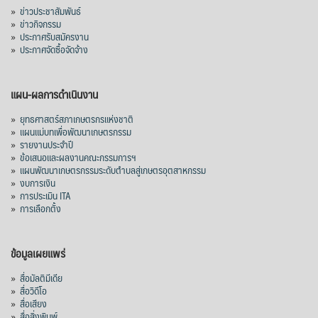
»
ข่าวประชาสัมพันธ์
»
ข่าวกิจกรรม
»
ประกาศรับสมัครงาน
»
ประกาศจัดซื้อจัดจ้าง
แผน-ผลการดำเนินงาน
»
ยุทธศาสตร์สภาเกษตรกรแห่งชาติ
»
แผนแม่บทเพื่อพัฒนาเกษตรกรรม
»
รายงานประจำปี
»
ข้อเสนอและผลงานคณะกรรมการฯ
»
แผนพัฒนาเกษตรกรรมระดับตำบลสู่เกษตรอุตสาหกรรม
»
งบการเงิน
»
การประเมิน ITA
»
การเลือกตั้ง
ข้อมูลเผยแพร่
»
สื่อมัลติมีเดีย
»
สื่อวิดีโอ
»
สื่อเสียง
»
สื่อสิ่งพิมพ์