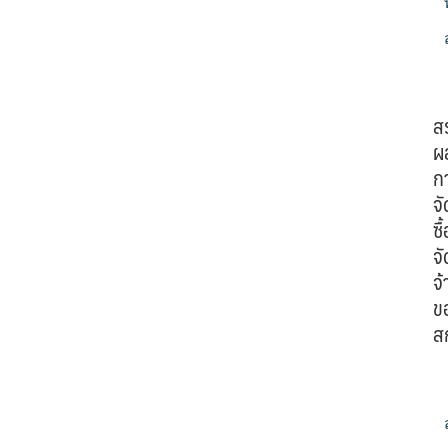
ส
ผ
ก
จั
ซื้
จั
จ้
ข
ส