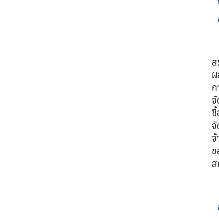
ส
ผ
ก
จั
ซื้
จั
จ้
ข
ส