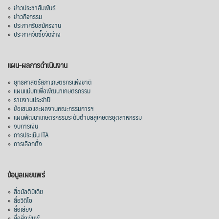
»
ข่าวประชาสัมพันธ์
»
ข่าวกิจกรรม
»
ประกาศรับสมัครงาน
»
ประกาศจัดซื้อจัดจ้าง
แผน-ผลการดำเนินงาน
»
ยุทธศาสตร์สภาเกษตรกรแห่งชาติ
»
แผนแม่บทเพื่อพัฒนาเกษตรกรรม
»
รายงานประจำปี
»
ข้อเสนอและผลงานคณะกรรมการฯ
»
แผนพัฒนาเกษตรกรรมระดับตำบลสู่เกษตรอุตสาหกรรม
»
งบการเงิน
»
การประเมิน ITA
»
การเลือกตั้ง
ข้อมูลเผยแพร่
»
สื่อมัลติมีเดีย
»
สื่อวิดีโอ
»
สื่อเสียง
»
สื่อสิ่งพิมพ์