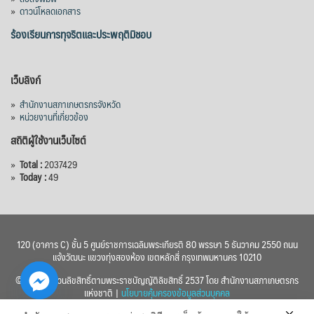
»
ดาวน์โหลดเอกสาร
ร้องเรียนการทุจริตและประพฤติมิชอบ
เว็บลิงก์
»
สำนักงานสภาเกษตรกรจังหวัด
»
หน่วยงานที่เกี่ยวข้อง
สถิติผู้ใช้งานเว็บไซต์
»
Total :
2037429
»
Today :
49
120 (อาคาร C) ชั้น 5 ศูนย์ราชการเฉลิมพระเกียรติ 80 พรรษา 5 ธันวาคม 2550 ถนน
แจ้งวัฒนะ แขวงทุ่งสองห้อง เขตหลักสี่ กรุงเทพมหานคร 10210
© 2560 สงวนลิขสิทธิ์ตามพระราชบัญญัติลิขสิทธิ์ 2537 โดย สำนักงานสภาเกษตรกร
แห่งชาติ |
นโยบายคุ้มครองข้อมูลส่วนบุคคล