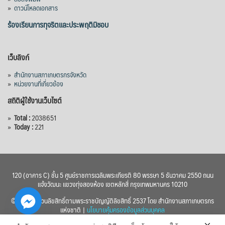
»
ดาวน์โหลดเอกสาร
ร้องเรียนการทุจริตและประพฤติมิชอบ
เว็บลิงก์
»
สำนักงานสภาเกษตรกรจังหวัด
»
หน่วยงานที่เกี่ยวข้อง
สถิติผู้ใช้งานเว็บไซต์
»
Total :
2038651
»
Today :
221
120 (อาคาร C) ชั้น 5 ศูนย์ราชการเฉลิมพระเกียรติ 80 พรรษา 5 ธันวาคม 2550 ถนน
แจ้งวัฒนะ แขวงทุ่งสองห้อง เขตหลักสี่ กรุงเทพมหานคร 10210
© 2560 สงวนลิขสิทธิ์ตามพระราชบัญญัติลิขสิทธิ์ 2537 โดย สำนักงานสภาเกษตรกร
แห่งชาติ |
นโยบายคุ้มครองข้อมูลส่วนบุคคล