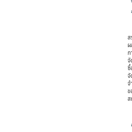
ส
ผ
ก
จั
ซื้
จั
จ้
ข
ส