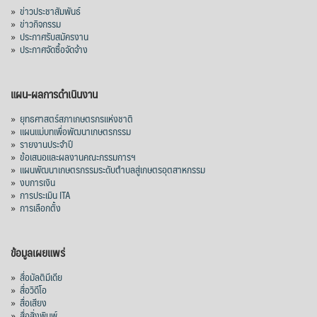
»
ข่าวประชาสัมพันธ์
»
ข่าวกิจกรรม
»
ประกาศรับสมัครงาน
»
ประกาศจัดซื้อจัดจ้าง
แผน-ผลการดำเนินงาน
»
ยุทธศาสตร์สภาเกษตรกรแห่งชาติ
»
แผนแม่บทเพื่อพัฒนาเกษตรกรรม
»
รายงานประจำปี
»
ข้อเสนอและผลงานคณะกรรมการฯ
»
แผนพัฒนาเกษตรกรรมระดับตำบลสู่เกษตรอุตสาหกรรม
»
งบการเงิน
»
การประเมิน ITA
»
การเลือกตั้ง
ข้อมูลเผยแพร่
»
สื่อมัลติมีเดีย
»
สื่อวิดีโอ
»
สื่อเสียง
»
สื่อสิ่งพิมพ์