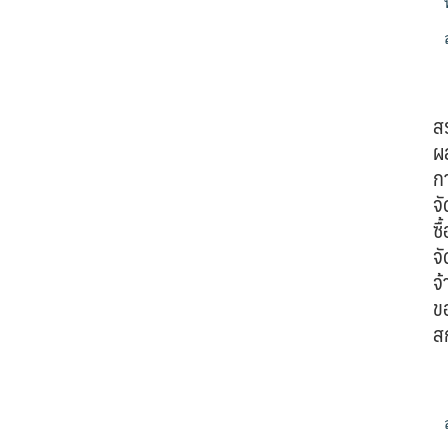
ส
ผ
ก
จั
ซื้
จั
จ้
ข
ส