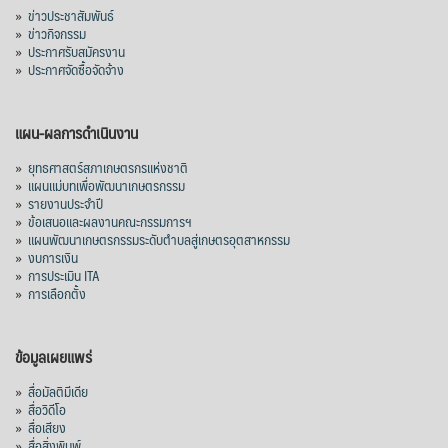
»
ข่าวประชาสัมพันธ์
»
ข่าวกิจกรรม
»
ประกาศรับสมัครงาน
»
ประกาศจัดซื้อจัดจ้าง
แผน-ผลการดำเนินงาน
»
ยุทธศาสตร์สภาเกษตรกรแห่งชาติ
»
แผนแม่บทเพื่อพัฒนาเกษตรกรรม
»
รายงานประจำปี
»
ข้อเสนอและผลงานคณะกรรมการฯ
»
แผนพัฒนาเกษตรกรรมระดับตำบลสู่เกษตรอุตสาหกรรม
»
งบการเงิน
»
การประเมิน ITA
»
การเลือกตั้ง
ข้อมูลเผยแพร่
»
สื่อมัลติมีเดีย
»
สื่อวิดีโอ
»
สื่อเสียง
»
สื่อสิ่งพิมพ์