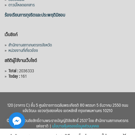
»
ดาวน์โหลดเอกสาร
ร้องเรียนการทุจริตและประพฤติมิชอบ
เว็บลิงก์
»
สำนักงานสภาเกษตรกรจังหวัด
»
หน่วยงานที่เกี่ยวข้อง
สถิติผู้ใช้งานเว็บไซต์
»
Total :
2036333
»
Today :
161
120 (อาคาร C) ชั้น 5 ศูนย์ราชการเฉลิมพระเกียรติ 80 พรรษา 5 ธันวาคม 2550 ถนน
แจ้งวัฒนะ แขวงทุ่งสองห้อง เขตหลักสี่ กรุงเทพมหานคร 10210
© 2560 สงวนลิขสิทธิ์ตามพระราชบัญญัติลิขสิทธิ์ 2537 โดย สำนักงานสภาเกษตรกร
แห่งชาติ |
นโยบายคุ้มครองข้อมูลส่วนบุคคล