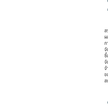
ส
ผ
ก
จั
ซื้
จั
จ้
ข
ส