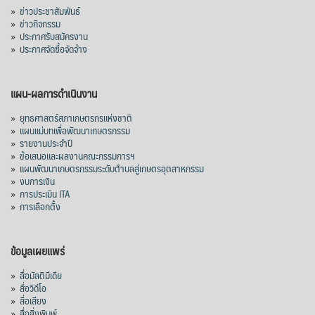
»
ข่าวประชาสัมพันธ์
»
ข่าวกิจกรรม
»
ประกาศรับสมัครงาน
»
ประกาศจัดซื้อจัดจ้าง
แผน-ผลการดำเนินงาน
»
ยุทธศาสตร์สภาเกษตรกรแห่งชาติ
»
แผนแม่บทเพื่อพัฒนาเกษตรกรรม
»
รายงานประจำปี
»
ข้อเสนอและผลงานคณะกรรมการฯ
»
แผนพัฒนาเกษตรกรรมระดับตำบลสู่เกษตรอุตสาหกรรม
»
งบการเงิน
»
การประเมิน ITA
»
การเลือกตั้ง
ข้อมูลเผยแพร่
»
สื่อมัลติมีเดีย
»
สื่อวิดีโอ
»
สื่อเสียง
»
สื่อสิ่งพิมพ์