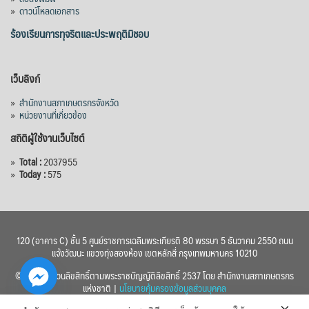
»
ดาวน์โหลดเอกสาร
ร้องเรียนการทุจริตและประพฤติมิชอบ
เว็บลิงก์
»
สำนักงานสภาเกษตรกรจังหวัด
»
หน่วยงานที่เกี่ยวข้อง
สถิติผู้ใช้งานเว็บไซต์
»
Total :
2037955
»
Today :
575
120 (อาคาร C) ชั้น 5 ศูนย์ราชการเฉลิมพระเกียรติ 80 พรรษา 5 ธันวาคม 2550 ถนน
แจ้งวัฒนะ แขวงทุ่งสองห้อง เขตหลักสี่ กรุงเทพมหานคร 10210
© 2560 สงวนลิขสิทธิ์ตามพระราชบัญญัติลิขสิทธิ์ 2537 โดย สำนักงานสภาเกษตรกร
แห่งชาติ |
นโยบายคุ้มครองข้อมูลส่วนบุคคล