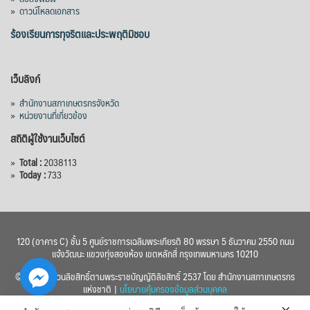
»
ดาวน์โหลดเอกสาร
ร้องเรียนการทุจริตและประพฤติมิชอบ
เว็บลิงก์
»
สำนักงานสภาเกษตรกรจังหวัด
»
หน่วยงานที่เกี่ยวข้อง
สถิติผู้ใช้งานเว็บไซต์
»
Total :
2038113
»
Today :
733
120 (อาคาร C) ชั้น 5 ศูนย์ราชการเฉลิมพระเกียรติ 80 พรรษา 5 ธันวาคม 2550 ถนน
แจ้งวัฒนะ แขวงทุ่งสองห้อง เขตหลักสี่ กรุงเทพมหานคร 10210
© 2560 สงวนลิขสิทธิ์ตามพระราชบัญญัติลิขสิทธิ์ 2537 โดย สำนักงานสภาเกษตรกร
แห่งชาติ |
นโยบายคุ้มครองข้อมูลส่วนบุคคล