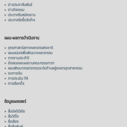
»
ข่าวประชาสัมพันธ์
»
ข่าวกิจกรรม
»
ประกาศรับสมัครงาน
»
ประกาศจัดซื้อจัดจ้าง
แผน-ผลการดำเนินงาน
»
ยุทธศาสตร์สภาเกษตรกรแห่งชาติ
»
แผนแม่บทเพื่อพัฒนาเกษตรกรรม
»
รายงานประจำปี
»
ข้อเสนอและผลงานคณะกรรมการฯ
»
แผนพัฒนาเกษตรกรรมระดับตำบลสู่เกษตรอุตสาหกรรม
»
งบการเงิน
»
การประเมิน ITA
»
การเลือกตั้ง
ข้อมูลเผยแพร่
»
สื่อมัลติมีเดีย
»
สื่อวิดีโอ
»
สื่อเสียง
»
สื่อสิ่งพิมพ์