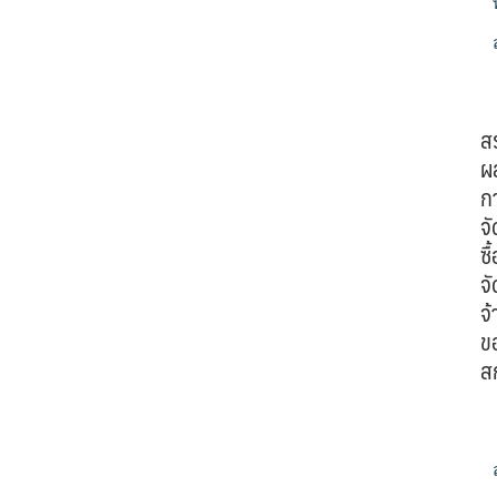
ส
ผ
ก
จั
ซื้
จั
จ้
ข
ส